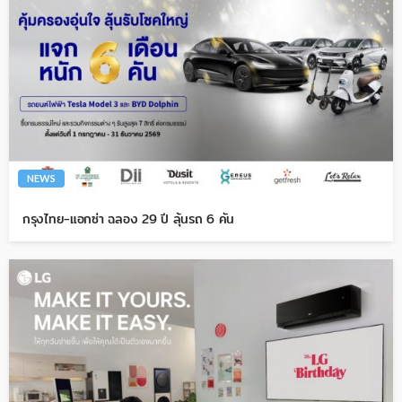
NEWS
กรุงไทย-แอกซ่า ฉลอง 29 ปี ลุ้นรถ 6 คัน