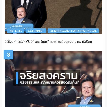
ARTICLES
COLUMNIST
DR.KRIENGSAK CHAREONWONGSAK
วิถีโจร (คนชั่ว) VS วิถีพระ (คนดี) และการเมืองแบบ อารยาธิปไตย
3