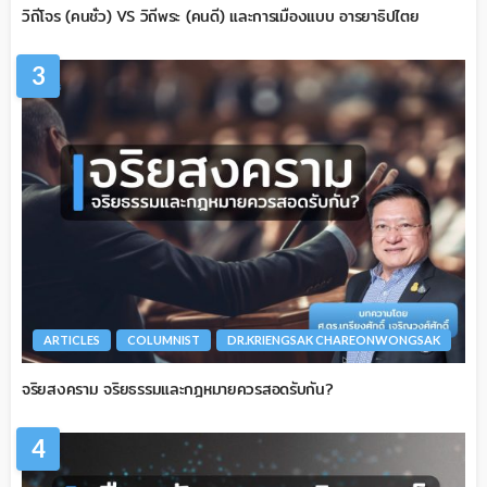
วิถีโจร (คนชั่ว) VS วิถีพระ (คนดี) และการเมืองแบบ อารยาธิปไตย
3
ARTICLES
COLUMNIST
DR.KRIENGSAK CHAREONWONGSAK
จริยสงคราม จริยธรรมและกฎหมายควรสอดรับกัน?
4