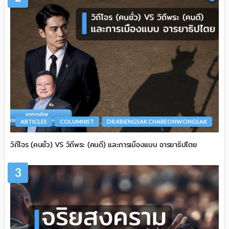
ARTICLES
COLUMNIST
DR.KRIENGSAK CHAREONWONGSAK
วิถีโจร (คนชั่ว) VS วิถีพระ (คนดี) และการเมืองแบบ อารยาธิปไตย
3