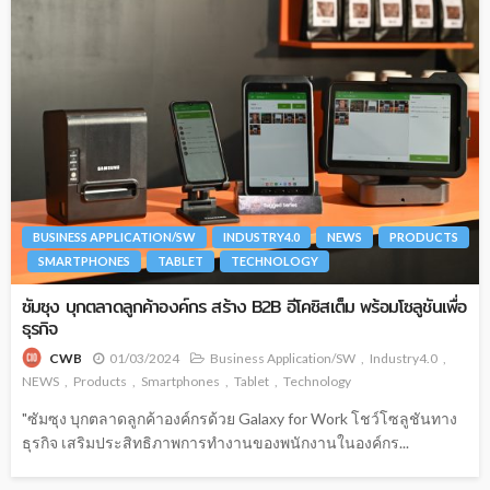
BUSINESS APPLICATION/SW
INDUSTRY4.0
NEWS
PRODUCTS
SMARTPHONES
TABLET
TECHNOLOGY
ซัมซุง บุกตลาดลูกค้าองค์กร สร้าง B2B อีโคซิสเต็ม พร้อมโซลูชันเพื่อ
ธุรกิจ
01/03/2024
Business Application/SW
Industry4.0
CWB
NEWS
Products
Smartphones
Tablet
Technology
"ซัมซุง บุกตลาดลูกค้าองค์กรด้วย Galaxy for Work โชว์โซลูชันทาง
ธุรกิจ เสริมประสิทธิภาพการทำงานของพนักงานในองค์กร...