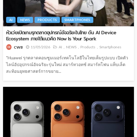
AI
NEWS
PRODUCTS
SMARTPHONES
หัวเว่ยเปิดเกมรุกตลาดอุปกรณ์อัจฉริยะในไทย ดัน AI Device
Ecosystem ภายใต้แนวคิด Now Is Your Spark
11/05/2026
AI
NEWS
Products
Smartphones
CWB
"Huawei รุกตลาดคอนซูมเมอร์เทคโนโลยีในไทยเต็มรูปแบบ เปิดตัว
ไลน์อัปอุปกรณ์อัจฉริยะรุ่นใหม่ สมาร์ทวอทช์ สมาร์ทโฟน แท็บเล็ต
สะท้อนยุทธศาสตร์การขยาย...