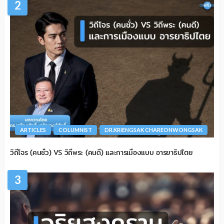
2
ARTICLES
COLUMNIST
DR.KRIENGSAK CHAREONWONGSAK
วิถีโจร (คนชั่ว) VS วิถีพระ (คนดี) และการเมืองแบบ อารยาธิปไตย
3