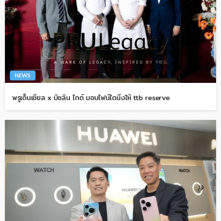
NEWS
พรูเด็นเชียล x มิชลิน ไกด์ มอบไฟน์ไดนิ่งให้ ttb reserve