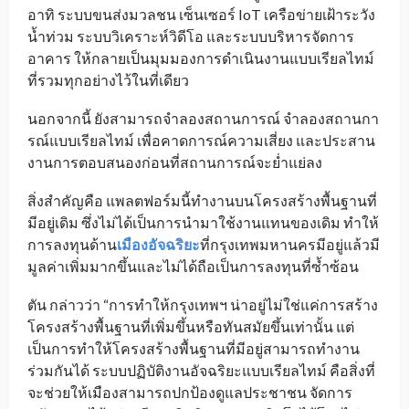
อาทิ ระบบขนส่งมวลชน เซ็นเซอร์ IoT เครือข่ายเฝ้าระวัง
น้ำท่วม ระบบวิเคราะห์วิดีโอ และระบบบริหารจัดการ
อาคาร ให้กลายเป็นมุมมองการดำเนินงานแบบเรียลไทม์
ที่รวมทุกอย่างไว้ในที่เดียว
นอกจากนี้ ยังสามารถจำลองสถานการณ์ จำลองสถานกา
รณ์แบบเรียลไทม์ เพื่อคาดการณ์ความเสี่ยง และประสาน
งานการตอบสนองก่อนที่สถานการณ์จะย่ำแย่ลง
สิ่งสำคัญคือ แพลตฟอร์มนี้ทำงานบนโครงสร้างพื้นฐานที่
มีอยู่เดิม ซึ่งไม่ได้เป็นการนำมาใช้งานแทนของเดิม ทำให้
การลงทุนด้าน
เมืองอัจฉริยะ
ที่กรุงเทพมหานครมีอยู่แล้วมี
มูลค่าเพิ่มมากขึ้นและไม่ได้ถือเป็นการลงทุนที่ซ้ำซ้อน
ตัน กล่าวว่า “การทำให้กรุงเทพฯ น่าอยู่ไม่ใช่แค่การสร้าง
โครงสร้างพื้นฐานที่เพิ่มขึ้นหรือทันสมัยขึ้นเท่านั้น แต่
เป็นการทำให้โครงสร้างพื้นฐานที่มีอยู่สามารถทำงาน
ร่วมกันได้ ระบบปฏิบัติงานอัจฉริยะแบบเรียลไทม์ คือสิ่งที่
จะช่วยให้เมืองสามารถปกป้องดูแลประชาชน จัดการ