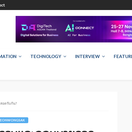
act
RMATION
TECHNOLOGY
INTERVIEW
FEATUR
สอดรับกัน?
AREONWONGSAK