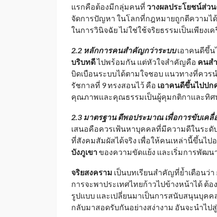
แรกคือต้องมีกลุ่มคนที่
วางผลประโยชน์ส่วน
จัดการปัญหา ในโลกที่กฎหมายถูกตีความไ
ในการวินิจฉัย ไม่ใช่ใช้จริยธรรมเป็นเพียงเคร
2.2 หลักการคนสำคัญกว่าระบบ
เอาคนดีขึ้น
บริบทดี
ไปพร้อมกัน แต่หัวใจสำคัญคือ
คนสำ
บิดเบือนระบบได้ตามใจชอบ แนวทางที่ควรนำ
รัชกาลที่ 9 ทรงสอนไว้ คือ
เอาคนดีขึ้นไปปก
คุณภาพและคุณธรรมเป็นผู้คุมกติกาและทิศ
2.3 มาตรฐาน ดีพอประมาณ เพื่อการขับเคลื
เสนอคือควรเฟ้นหาบุคคลที่มีความดีในระดับ
ที่สังคมสัมผัสได้จริง เพื่อให้คนเหล่านี้ข
บังภูเขา
ของความขัดแย้ง และเริ่มการพัฒนา
จริยสงคราม
เป็นบทเรียนสำคัญที่ย้ำเตือนว่า
การจะพาประเทศไทยก้าวไปข้างหน้าได้ ต้
รูปแบบ และเปลี่ยนมาเป็นการสนับสนุนบุคคล
กลับมาสอดรับกันอย่างสง่างาม อันจะนำไปสู่