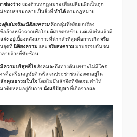
าช่องว่าง
ของตัวบทกฎหมาย เพื่อเปลี่ยนผิดเป็นถูก
ูไม่ชอบธรรมกลายเป็นสิ่งที่
ทำได้
ตามกฎหมาย
งผู้เล่นจริยะนิติสงคราม
คือกลุ่มที่หยิบยกเรื่อง
ข้ออ้างหน้าฉากเพื่อโจมตีฝ่ายตรงข้าม แต่แท้จริงแล้วมี
บแฝง
อยู่เบื้องหลังสภาวะที่น่ากลัวที่สุดคือการเกิด
จริย
็นจุดที่
นิติสงคราม
และ
จริยสงคราม
มาบรรจบกัน จน
ลายล้างที่ซับซ้อน
่มีความบริสุทธิ์ใจ
สังคมจะถึงทางตัน เพราะไม่มีใคร
ใครคือศรีธนญชัยตัวจริง จนประชาชนต้องตกอยู่ใน
ยหลักคุณธรรมในใจ
โดยไม่มีหลักยึดที่ชัดเจน ทำให้
มาติดหล่มอยู่กับการ
นั่งแก้ปัญหา
ที่เกิดจากผล