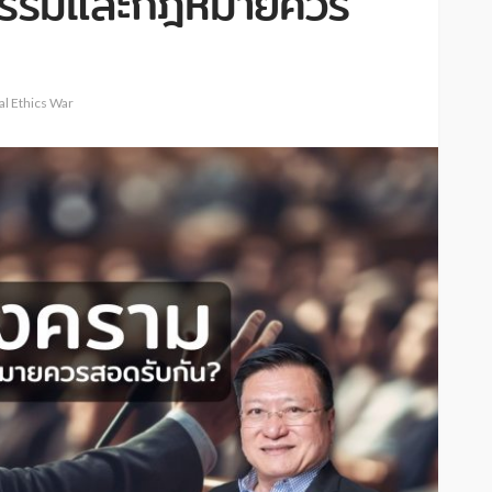
ธรรมและกฎหมายควร
cal Ethics War