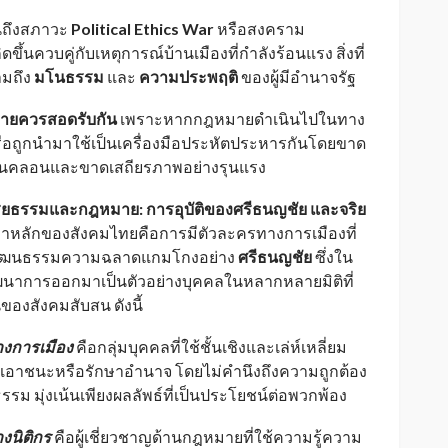
อนถึงสภาวะ
Political Ethics War
หรือสงคราม
ิดขึ้นควบคู่กับเหตุการณ์บ้านเมืองที่กำลังร้อนแรง สิ่งที่
ามถึง
มโนธรรม
และ
ความประพฤติ
ของผู้มีอำนาจรัฐ
ายควรสอดรับกัน
เพราะหากกฎหมายดำเนินไปในทาง
หรือถูกนำมาใช้เป็นเครื่องมือประหัตประหารกันโดยขาด
สั่นคลอนและขาดเสถียรภาพอย่างรุนแรง
ิยธรรมและกฎหมาย: การอุบัติของศรีธนญชัย และจริย
าหลักของสังคมไทยคือการมีตัวละครทางการเมืองที่
กวัฒนธรรมความฉลาดแกมโกงอย่าง
ศรีธนญชัย
ซึ่งใน
ิวัฒนาการออกมาเป็นตัวอย่างบุคคลในหลากหลายมิติที่
องสังคมสับสน ดังนี้
างการเมือง
คือกลุ่มบุคคลที่ใช้ชั้นเชิงและเล่ห์เหลี่ยม
่อเอาชนะหรือรักษาอำนาจ โดยไม่คำนึงถึงความถูกต้อง
รรม มุ่งเน้นเพียงผลลัพธ์ที่เป็นประโยชน์ต่อพวกพ้อง
งนิติกร
คือผู้เชี่ยวชาญด้านกฎหมายที่ใช้ความรู้ความ