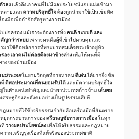
ตัวลง
แล้วดึงเอาคนที่ไม่มีผลประโยชน์แอบแฝงเข้ามา
ด้หลายแฉก
ความบริสุทธิ์ใจ
ต้องถูกนำมาใช้เป็นเข็มทิศ
ื่องมือเพื่อกำจัดศัตรูทางการเมือง
ไปปกครอง แม้เราจะต้องการทั้ง
คนดี ระบบดี และ
คัญกว่าระบบ
เพราะคนคือผู้ที่เข้าไปควบคุมและ
มาใช้คือหลักการที่พระบาทสมเด็จพระเจ้าอยู่หัว
ครอง เอาคนไม่ค่อยดีลงมาข้างล่าง
เพื่อให้คนที่มี
ทางของบ้านเมือง
่อนประเทศ
ในยามวิกฤตที่อาจหาคน
ดีเด่น
ได้ยากยิ่ง ข้อ
ที่
ดีพอประมาณที่คนยอมรับได้
และมีความบริสุทธิ์ใจ
ึ้นไปอยู่ในตำแหน่งสำคัญและนำพาประเทศก้าวข้าม
เส้นผม
เศรษฐกิจและสังคมอย่างเป็นรูปธรรมเสียที
 กฎหมายที่ไร้ซึ่งจริยธรรมกำกับคือเครื่องมือที่อันตราย
องหยุดกระบวนการของ
ศรีธนญชัยทางการเมือง
ในทุก
ที่
วางผลประโยชน์ลง
เพื่อให้จริยธรรมและกฎหมาย
ความเจริญรุ่งเรืองที่แท้จริงของประเทศชาติ