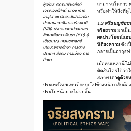
สามารถในการ
ห
ผู้เขียน: ศ.ดร.เกรียงศักดิ์
เจริญวงศ์ศักดิ์ นักวิชาการ
หรือทำให้สิ่งที่ด
อาวุโส มหาวิทยาลัยฮาร์วาร์ด
ประธานสถาบันการสร้างชาติ
1.3 ศรีธนญชัยขอ
(NBI) ประธานสถาบันอนาคต
จริยธรรม
มาเป็น
ศึกษาเพื่อการพัฒนา (IFD) ผู้
ผลประโยชน์แอ
เชี่ยวชาญ เศรษฐศาสตร์
นิติสงคราม
ซึ่งเป
นโยบายการศึกษา การต่าง
กลายเป็นอาวุธทำ
ประเทศ สังคม การเมือง การ
ศึกษา
เมื่อคนเหล่านี้
ไม
ตัดสินใครได้ว่า
สภาพ
เดาดูด้ว
ประเทศไทยแทนที่จะบุกไปข้างหน้า กลับต้อง
ประโยชน์อย่างไม่จบสิ้น