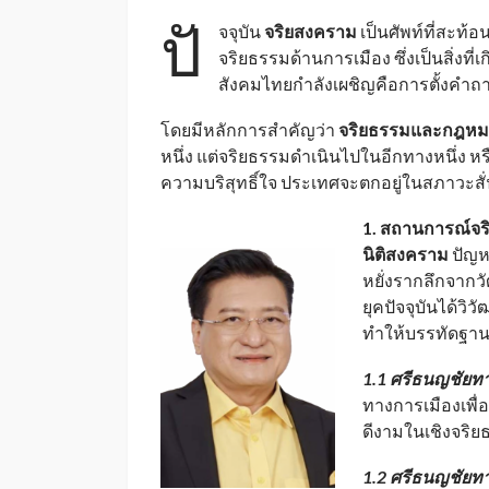
ปั
จจุบัน
จริยสงคราม
เป็นศัพท์ที่สะท้
จริยธรรมด้านการเมือง ซึ่งเป็นสิ่งที่เก
สังคมไทยกำลังเผชิญคือการตั้งคำถ
โดยมีหลักการสำคัญว่า
จริยธรรมและกฎหม
หนึ่ง แต่จริยธรรมดำเนินไปในอีกทางหนึ่ง 
ความบริสุทธิ์ใจ ประเทศจะตกอยู่ในสภาวะ
1. สถานการณ์จร
นิติสงคราม
ปัญห
หยั่งรากลึกจา
ยุคปัจจุบันได้ว
ทำให้บรรทัดฐานข
1.1 ศรีธนญชัยท
ทางการเมืองเพื
ดีงามในเชิงจริยธ
1.2 ศรีธนญชัยทา