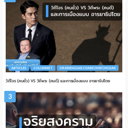
ARTICLES
COLUMNIST
DR.KRIENGSAK CHAREONWONGSAK
วิถีโจร (คนชั่ว) VS วิถีพระ (คนดี) และการเมืองแบบ อารยาธิปไตย
3