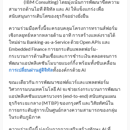
(IBM Consulting) โดยมุ่งเน้นการพัฒนาขีดความ
สามารถด้านไอที ดิจิทัล และ AI ให้แข็งแกร่ง เพื่อ
สนับสนุนการเติบโตของธุรกิจอย่างยั่งยืน
ความร่วมมือครั้งนี้จะครอบคลุมโครงการทรานส์ฟอร์ม
เชิงกลยุทธ์หลากหลายด้าน อาทิ การสร้างแหล่งรายได้
ใหม่ผ่าน Banking-as-a-Service ด้วย Open APIs และ
Embedded Finance การยกระดับแพลตฟอร์ม-
กระบวนการด้านสินเชื่อและการชำระเงิน ตลอดจนการ
พัฒนาแอปพลิเคชันโมบายแบงก์กิ้ง พร้อมทั้งขับเคลื่อน
การเปลี่ยนผ่านสู่ดิจิทัล
ทั้งองค์กรด้วย AI
ขณะเดียวกัน การพัฒนาซอฟต์แวร์และแพลตฟอร์ม
วิศวกรรมบนเทคโนโลยี AI จะช่วยเร่งกระบวนการพัฒนา
แอปพลิเคชันแบบครบวงจร (end-to-end) สนับสนุนแผน
ธุรกิจระยะกลาง (MTBP) ของกรุงศรี และวิสัยทัศน์ใน
การยกระดับสู่การเป็นศูนย์กลางความสามารถของกลุ่ม
ในระดับภูมิภาค
ความร่วมมือนี้ มุ่งเน้นการการเสริมสร้างทักษะ AI ที่