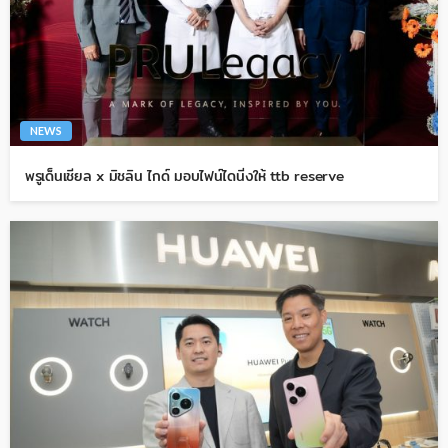
NEWS
พรูเด็นเชียล x มิชลิน ไกด์ มอบไฟน์ไดนิ่งให้ ttb reserve