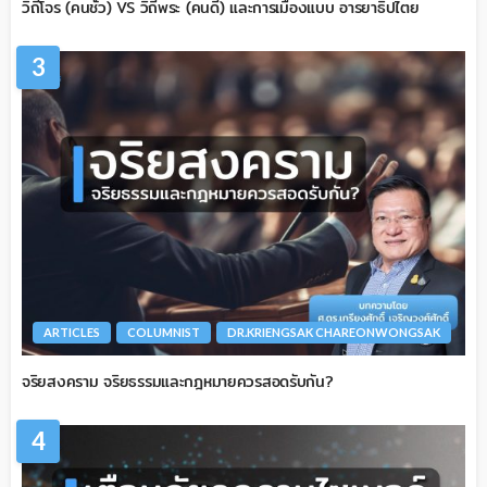
วิถีโจร (คนชั่ว) VS วิถีพระ (คนดี) และการเมืองแบบ อารยาธิปไตย
3
ARTICLES
COLUMNIST
DR.KRIENGSAK CHAREONWONGSAK
จริยสงคราม จริยธรรมและกฎหมายควรสอดรับกัน?
4