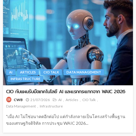
AI
ARTICLES
CIO TALK
DATA MANAGEMENT
INFRASTRUCTURE
CIO กับแผนรับมือเทคโนโลยี AI และแรกกระแทกจาก WAIC 2026
21/07/2026
AI
Articles
CIO Talk
CWB
Data Management
Infrastructure
"เมื่อ AI ไม่ใช่อนาคตอีกต่อไป แต่กำลังกลายเป็นโครงสร้างพื้นฐาน
ของเศรษฐกิจดิจิทัล การประชุม WAIC 2026...