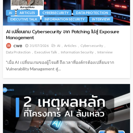
AI
ARTICLES
CYBERSECURITY
DATA PROTECTION
EXECUTIVE TALK
INFORMATION SECURITY
INTERVIEW
AI เปลี่ยนเกม Cybersecurity จาก Patching ไปสู่ Exposure
Management
31/07/2026
AI
Articles
Cybersecurity
CWB
Data Protection
Executive Talk
Information Security
Interview
"เมื่อ AI เปลี่ยนเกมของผู้โจมตี ถึงเวลาที่องค์กรต้องเปลี่ยนจาก
Vulnerability Management สู่...