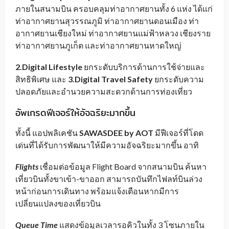
ภายในสนามบิน ครอบคลุมท่าอากาศยานทั้ง 6 แห่ง ได้แก่
ท่าอากาศยานสุวรรณภูมิ ท่าอากาศยานดอนเมือง ท่า
อากาศยานเชียงใหม่ ท่าอากาศยานแม่ฟ้าหลวง เชียงราย
ท่าอากาศยานภูเก็ต และท่าอากาศยานหาดใหญ่
2.Digital Lifestyle
ยกระดับบริการด้านการใช้จ่ายและ
สิทธิพิเศษ และ
3.Digital Travel Safety
ยกระดับความ
ปลอดภัยและอำนวยความสะดวกด้านการท่องเที่ยว
อัพเกรดฟีเจอร์ให้อัจฉริยะมากขึ้น
ทั้งนี้ แอปพลิเคชัน
SAWASDEE by AOT
มีฟีเจอร์ที่โดด
เด่นที่ได้รับการพัฒนาให้มีความอัจฉริยะมากขึ้น อาทิ
Flights
เชื่อมต่อข้อมูล Flight Board จากสนามบิน ค้นหา
เที่ยวบินทั้งขาเข้า-ขาออก สามารถบันทึกไฟลท์บินล่วง
หน้าก่อนการเดินทาง พร้อมแจ้งเตือนหากมีการ
เปลี่ยนแปลงของเที่ยวบิน
Queue Time
แสดงข้อมูลเวลารอคิวในทั้ง 3 โซนภายใน