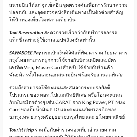
สนามบิน ได้แก่ จุดเช็คอิน จุดตรวจค้นเพื่อการรักษาความ
ปลอดภัย และจุดตรวจหนังสือเดินทาง เป็นตัวช่วยสำคัญ
ให้นักท่องเที่ยวไม่พลาดเที่ยวบิน
Taxi Reservation
สะดวกรวดเร็วกว่ากับบริการจองรถ
แท็กซี่ เฉพาะผู้ใช้งานแอปพลิเคชันเท่านั้น
SAWASDEE Pay
กระเป๋าเงินดิจิทัลที่พัฒนาร่วมกับธนาคาร
กรุงไทย สามารถผูกการใช้จ่ายกับบัตรเดบิตและบัตร
เครดิต Visa, MasterCard สำหรับใช้จ่ายกับร้านค้า
พันธมิตรทั้งในและนอกสนามบิน พร้อมรับส่วนลดพิเศษ
รวมถึงสามารถใช้คะแนนสะสมจากระบบรอยัลตี้
โปรแกรมของ ทอท. ไปแลกสิทธิพิเศษ หรือโอนคะแนน
กับพันธมิตรต่างๆ เช่น CARAT จาก King Power, PT Max
Card ของปั๊มน้ำมัน PTG และคะแนนบัตรเครดิตของ
ธ.กรุงเทพ ธ.กรุงศรีอยุธยา ธ.กรุงไทย และ ธ.ไทยพาณิชย์
Tourist Help
ร่วมมือกับตำรวจท่องเที่ยวอำนวยความ
สะดวก ดูแลความปลอดภัยให้นักท่องเที่ยว และสามารถ