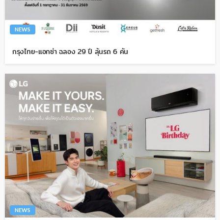
NEWS
กรุงไทย-แอกซ่า ฉลอง 29 ปี ลุ้นรถ 6 คัน
NEWS