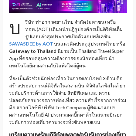
บ
ริษัท ท่าอากาศยานไทย จำกัด (มหาชน) หรือ
ทอท. (AOT) เดินหน้าปฏิรูปองค์กรเป็นดิจิทัลเต็ม
รูปแบบ ล่าสุดประกาศเปิดตัวแอปพลิเคชัน
SAWASDEE by AOT
บนแนวคิดประตูสู่ประเทศไทย หรือ
Gateway to Thailand
นิยามเป็น Thailand Travel Super
App ที่ครอบคลุมความต้องการของนักท่องเที่ยว นำ
เทคโนโลยีมาผสานกับไลฟ์สไตล์ผู้คน
ที่จะเป็นตัวช่วยนักท่องเที่ยว ในการตอบโจทย์ 3 ด้าน คือ
สร้างประสบการณ์ดิจิทัลในสนามบิน, ดิจิทัลไลฟ์สไตล์ ยก
ระดับบริการด้านการใช้จ่าย สิทธิพิเศษ และ ความ
ปลอดภัยครบวงจรการท่องเที่ยว ความสำเร็จจากการร่วม
มือ สกาย ไอซีที บริษัท Tech Company ผู้พัฒนาแอปฯ
ผสานเทคโนโลยี AI ประมวลผลบิ๊กดาต้าในสนามบิน ยก
ระดับการท่องเที่ยวครบวงจรทั้งซับพลายเขน
เตรียมความพร้อมดิจิทัลแพลตฟอร์มรับการท่องเที่ยว