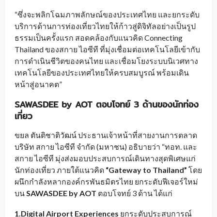
“ซึ่งจะพลิกโฉมภาพลักษณ์ของประเทศไทย และยกระดับ
บริการด้านการท่องเที่ยวไทยให้ก้าวสู่ดิจิทัลอย่างเป็นรูป
ธรรมเป็นครั้งแรก สอดคล้องกับแนวคิด Connecting
Thailand ของสกาย ไอซีที ที่มุ่งเชื่อมต่อเทคโนโลยีเข้ากับ
การดำเนินชีวิตของคนไทย และเชื่อมโยงระบบนิเวศทาง
เทคโนโลยีของประเทศไทยให้ครบสมบูรณ์ พร้อมเดิน
หน้าสู่อนาคต”
SAWASDEE by AOT ตอบโจทย์
3
ด้านของนักท่อง
เที่ยว
ขยล ตันติชาติวัฒน์ ประธานเจ้าหน้าที่สายงานการตลาด
บริษัท สกาย ไอซีที จำกัด (มหาชน) อธิบายว่า “ทอท. และ
สกาย ไอซีที มุ่งส่งมอบประสบการณ์เดินทางสุดพิเศษแก่
นักท่องเที่ยว ภายใต้แนวคิด
“
Gateway to Thailand
”
โดย
ผนึกกำลังหลากองค์กรพันธมิตรไทย ยกระดับฟีเจอร์ใหม่
บน
SAWASDEE by AOT
ตอบโจทย์ 3 ด้าน ได้แก่
1.Digital Airport Experiences
ยกระดับประสบการณ์