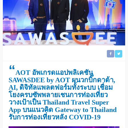
“
AOT อัพเกรดแอปพลิเคชัน
SAWASDEE by AOT ผนวกบิ๊กดาต้า,
AI, ดิจิทัลแพลตฟอร์มทั้งระบบ เชื่อม
โยงครบซัพพลายเชนการท่องเที่ยว
วางเป้าเป็น Thailand Travel Super
App บนแนวคิด Gateway to Thailand
รับการท่องเที่ยวหลัง COVID-19