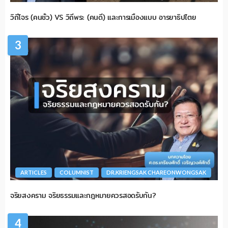
วิถีโจร (คนชั่ว) VS วิถีพระ (คนดี) และการเมืองแบบ อารยาธิปไตย
3
ARTICLES
COLUMNIST
DR.KRIENGSAK CHAREONWONGSAK
จริยสงคราม จริยธรรมและกฎหมายควรสอดรับกัน?
4