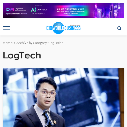
Home
Archive by Category "LogTech"
LogTech