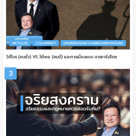
ARTICLES
COLUMNIST
DR.KRIENGSAK CHAREONWONGSAK
วิถีโจร (คนชั่ว) VS วิถีพระ (คนดี) และการเมืองแบบ อารยาธิปไตย
3