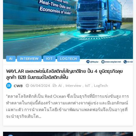
AI
INTERVIEW
IOT
LOGTECH
WAYLAR แพลตฟอร์มโลจิสติกส์สัญชาติไทย ปั้น 4 ยูนิตธุรกิจลุย
ลูกค้า B2B รับเทรนด์โลจิสติกส์ฟื้น
06/04/2024
AI
Interview
IoT
LogTech
CWB
"ตลาดโลจิสติกส์เป็น Red Ocean ซึ่งเป็นธุรกิจที่มีการแข่งขันสูง การ
ทำตลาดในกลุ่มนี้ต้องสร้างความแตกต่างจากคู่แข่ง และมีเอกลักษณ์
เฉพาะตัว การนำเทคโนโลยีเข้ามาพัฒนาแพลตฟอร์มจึงเป็นอาวุธที่
จะนำธุรกิจเติบโต...