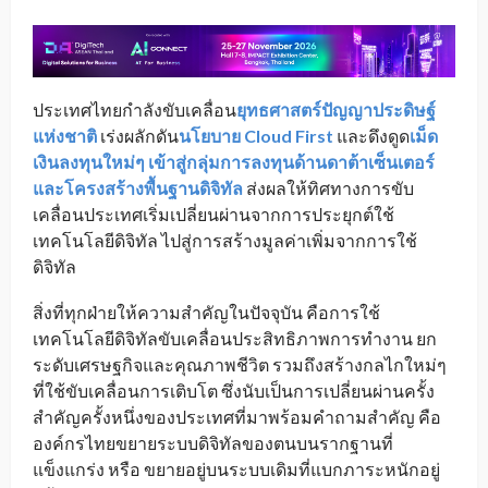
ประเทศไทยกำลังขับเคลื่อน
ยุทธศาสตร์ปัญญาประดิษฐ์
แห่งชาติ
เร่งผลักดัน
นโยบาย Cloud First
และดึงดูด
เม็ด
เงินลงทุนใหม่ๆ เข้าสู่กลุ่มการลงทุนด้านดาต้าเซ็นเตอร์
และโครงสร้างพื้นฐานดิจิทัล
ส่งผลให้ทิศทางการขับ
เคลื่อนประเทศเริ่มเปลี่ยนผ่านจากการประยุกต์ใช้
เทคโนโลยีดิจิทัล ไปสู่การสร้างมูลค่าเพิ่มจากการใช้
ดิจิทัล
สิ่งที่ทุกฝ่ายให้ความสำคัญในปัจจุบัน คือการใช้
เทคโนโลยีดิจิทัลขับเคลื่อนประสิทธิภาพการทำงาน ยก
ระดับเศรษฐกิจและคุณภาพชีวิต รวมถึงสร้างกลไกใหม่ๆ
ที่ใช้ขับเคลื่อนการเติบโต ซึ่งนับเป็นการเปลี่ยนผ่านครั้ง
สำคัญครั้งหนึ่งของประเทศที่มาพร้อมคำถามสำคัญ คือ
องค์กรไทยขยายระบบดิจิทัลของตนบนรากฐานที่
แข็งแกร่ง หรือ ขยายอยู่บนระบบเดิมที่แบกภาระหนักอยู่