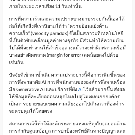
ภายในระยะเวลาเพียง 11 วันเท่านั้น
การที่ความเร็วและความเปราะบางมาบรรจบกันนี้เอง ได้
ก่อให้เกิดสิ่งที่เรานิยามได้ว่า “ความย้อนแย้งด้าน
ความเร็ว” (velocity paradox) ซึ่งเป็นสภาวะที่เทคโนโลยี
ที่เป็นตัวขับเคลื่อนมูลค่าทางธุรกิจ มีส่วนทำให้ความเป็น
ไปได้ที่จะทำงานให้สำเร็จลุล่วงแม้ว่าจะทำผิดพลาดหรือมี
บางอย่างผิดพลาด (margin for error) ลดน้อยลงไปด้วย
เช่นกัน
ปัจจัยที่เข้ามาซ้ำเติมความเปราะบางนี้คือการเพิ่มขึ้นของ
การพึ่งพาอาศัย AI การที่พนักงานขององค์กรพึ่งพาเครื่อง
มือ Generative AI และบริการที่ฝัง
AI
ไว้แล้วมากขึ้น ส่งผล
ให้ข้อมูลที่ละเอียดอ่อนหลุดไหลไปสู่โมเดลนอกองค์กร
เป็นการขยายขอบเขตความเสี่ยงออกไปเกินกว่าที่องค์กร
จะควบคุมได้โดยตรง
สถานการณ์นี้ทำให้องค์กรหลายแห่งเผชิญกับจุดบอดด้าน
การกำกับดูแลข้อมูล การปกป้องทรัพย์สินทางปัญญา และ