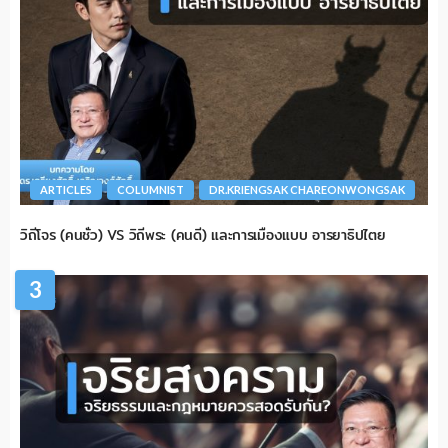
ARTICLES
COLUMNIST
DR.KRIENGSAK CHAREONWONGSAK
วิถีโจร (คนชั่ว) VS วิถีพระ (คนดี) และการเมืองแบบ อารยาธิปไตย
3