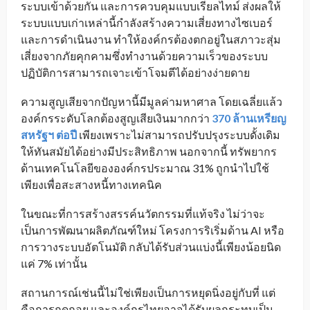
ระบบเข้าด้วยกัน และการควบคุมแบบเรียลไทม์ ส่งผลให้
ระบบแบบเก่าเหล่านี้กำลังสร้างความเสี่ยงทางไซเบอร์
และการดำเนินงาน ทำให้องค์กรต้องตกอยู่ในสภาวะสุ่ม
เสี่ยงจากภัยคุกคามซึ่งทำงานด้วยความเร็วของระบบ
ปฏิบัติการสามารถเจาะเข้าโจมตีได้อย่างง่ายดาย
ความสูญเสียจากปัญหานี้มีมูลค่ามหาศาล โดยเฉลี่ยแล้ว
องค์กรระดับโลกต้องสูญเสียเงินมากกว่า
370 ล้านเหรียญ
สหรัฐฯ ต่อปี
เพียงเพราะไม่สามารถปรับปรุงระบบดั้งเดิม
ให้ทันสมัยได้อย่างมีประสิทธิภาพ นอกจากนี้ ทรัพยากร
ด้านเทคโนโลยีขององค์กรประมาณ 31% ถูกนำไปใช้
เพียงเพื่อสะสางหนี้ทางเทคนิค
ในขณะที่การสร้างสรรค์นวัตกรรมที่แท้จริง ไม่ว่าจะ
เป็นการพัฒนาผลิตภัณฑ์ใหม่ โครงการริเริ่มด้าน AI หรือ
การวางระบบอัตโนมัติ กลับได้รับส่วนแบ่งนี้เพียงน้อยนิด
แค่ 7% เท่านั้น
สถานการณ์เช่นนี้ไม่ใช่เพียงเป็นการหยุดนิ่งอยู่กับที่ แต่
คือการถดถอย และองค์กรไทยอาจได้รับผลกระทบเป็น