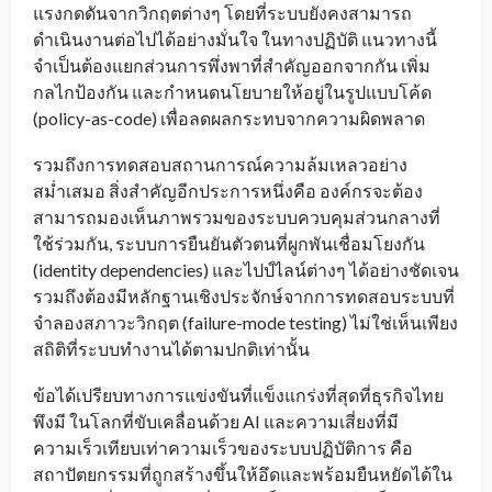
แรงกดดันจากวิกฤตต่างๆ โดยที่ระบบยังคงสามารถ
ดำเนินงานต่อไปได้อย่างมั่นใจ ในทางปฏิบัติ แนวทางนี้
จำเป็นต้องแยกส่วนการพึ่งพาที่สำคัญออกจากกัน เพิ่ม
กลไกป้องกัน และกำหนดนโยบายให้อยู่ในรูปแบบโค้ด
(policy-as-code) เพื่อลดผลกระทบจากความผิดพลาด
รวมถึงการทดสอบสถานการณ์ความล้มเหลวอย่าง
สม่ำเสมอ สิ่งสำคัญอีกประการหนึ่งคือ องค์กรจะต้อง
สามารถมองเห็นภาพรวมของระบบควบคุมส่วนกลางที่
ใช้ร่วมกัน, ระบบการยืนยันตัวตนที่ผูกพันเชื่อมโยงกัน
(identity dependencies) และไปป์ไลน์ต่างๆ ได้อย่างชัดเจน
รวมถึงต้องมีหลักฐานเชิงประจักษ์จากการทดสอบระบบที่
จำลองสภาวะวิกฤต (failure-mode testing) ไม่ใช่เห็นเพียง
สถิติที่ระบบทำงานได้ตามปกติเท่านั้น
ข้อได้เปรียบทางการแข่งขันที่แข็งแกร่งที่สุดที่ธุรกิจไทย
พึงมี ในโลกที่ขับเคลื่อนด้วย AI และความเสี่ยงที่มี
ความเร็วเทียบเท่าความเร็วของระบบปฏิบัติการ คือ
สถาปัตยกรรมที่ถูกสร้างขึ้นให้อึดและพร้อมยืนหยัดได้ใน