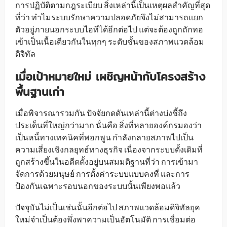
การปฏิบัติตามกฎระเบียบ สิ่งเหล่านี้เป็นเหตุผลสำคัญที่สุด
ที่ว่า ทำไมระบบรักษาความปลอดภัยจึงไม่สามารถแยก
ตัวอยู่ภายนอกระบบไอทีได้อีกต่อไป แต่จะต้องถูกถักทอ
เข้าเป็นเนื้อเดียวกันในทุกๆ ระดับชั้นของสภาพแวดล้อม
ดิจิทัล
เมื่อเป้าหมายใหม่ เผชิญหน้ากับโครงสร้าง
พื้นฐานเก่า
เมื่อพิจารณารวมกัน ปัจจัยกดดันเหล่านี้ต่างบ่งชี้ถึง
ประเด็นที่ใหญ่กว่ามาก นั่นคือ สิ่งที่หลายองค์กรมองว่า
เป็นหนี้ทางเทคนิคที่พอกพูน กำลังกลายสภาพไปเป็น
ความเสี่ยงเชิงกลยุทธ์ทางธุรกิจ เนื่องจากระบบดั้งเดิมที่
ถูกสร้างขึ้นในอดีตตั้งอยู่บนสมมติฐานที่ว่า การเข้ามา
จัดการด้วยมนุษย์ การตั้งค่าระบบแบบคงที่ และการ
ป้องกันเฉพาะรอบนอกของระบบนั้นเพียงพอแล้ว
ปัจจุบันไม่เป็นเช่นนั้นอีกต่อไป สภาพแวดล้อมดิจิทัลยุค
ใหม่จำเป็นต้องพึ่งพาความเป็นอัตโนมัติ การเชื่อมต่อ