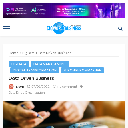
Home
Big Data
Data Driven Business
BIG DATA
DATA MANAGEMENT
DIGITAL TRANSFORMATION
SUPON PHROMMAPHAN
Data Driven Business
07/01/2022
no comment
CWB
Data Drive Organization