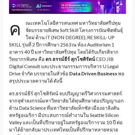
ค
ณะเทคโนโลยีสารสนเทศ มหาวิทยาลัยศรีปทุม
จัดบรรยายพิเศษ Soft Skill โครงการบัณฑิตพันธุ์
ใหม่ ด้าน IT (NON DEGREE), RE SKILL- UP
SKILL รุ่นที่ 2 ปีการศึกษา 2563 ณ ห้อง Auditorium 1
อาคาร 40 ปี มหาวิทยาลัยศรีปทุม โดยได้รับเกียรติจาก
วิทยากรพิเศษ คือ
ดร.ธรรม์ธีร์ สุกโชติรัตน์
CEO JIB
Digital Consult และประธานกรรมการบริหาร U Legal
Drive จำกัด บรรยายในหัวข้อ
Data Driven Business
พอ
สรุปประมวลความได้ ดังนี้
ดร.ธรรม์ธีร์ สุกโชติรัตน์ จบปริญญาตรีวิศวกรรมศาสตร์
จากจุฬาลงกรณ์มหาวิทยาลัย ได้ทุนศึกษาต่อปริญญาเอก
ด้าน Data Science ที่มหาวิทยาลัยเท็กซัส เมืองอาลิงตัน
สหรัฐอเมริกา มีประสบการณ์ทำงานใน Seattle Silicon
Valley และเป็นที่ปรึกษาอยู่ในสหรัฐอเมริการวม 10 ปี ต่อ
มาได้ย้ายกลับมาประเทศไทยเป็นที่ปรึกษาหลายหน่วย