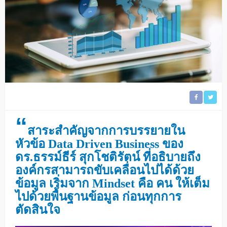
“
สาระสำคัญจากการบรรยายใน
หัวข้อ Data Driven Business ของ
ดร.ธรรม์ธีร์ สุกโชติรัตน์ ที่อธิบายถึง
องค์กรสามารถขับเคลื่อนไปได้ด้วย
ข้อมูล เริ่มจาก Mindset คือ คน ให้เต็ม
ไปด้วยพื้นฐานข้อมูล ก่อนทุกการ
ตัดสินใจ