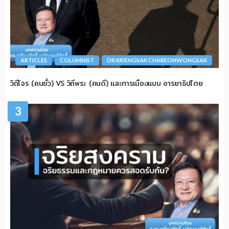
ARTICLES
COLUMNIST
DR.KRIENGSAK CHAREONWONGSAK
วิถีโจร (คนชั่ว) VS วิถีพระ (คนดี) และการเมืองแบบ อารยาธิปไตย
3