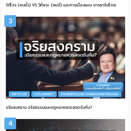
วิถีโจร (คนชั่ว) VS วิถีพระ (คนดี) และการเมืองแบบ อารยาธิปไตย
3
ARTICLES
COLUMNIST
DR.KRIENGSAK CHAREONWONGSAK
จริยสงคราม จริยธรรมและกฎหมายควรสอดรับกัน?
4