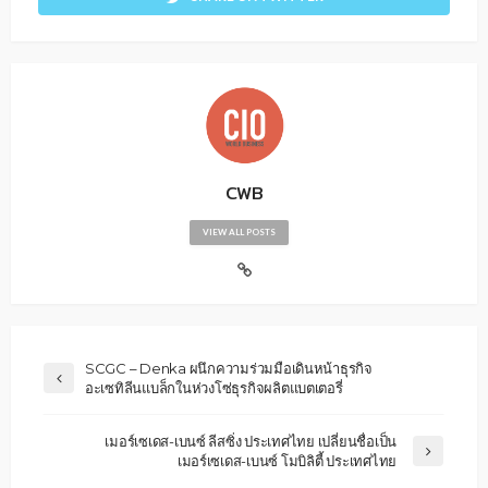
CWB
VIEW ALL POSTS
SCGC – Denka ผนึกความร่วมมือเดินหน้าธุรกิจ
อะเซทิลีนแบล็กในห่วงโซ่ธุรกิจผลิตแบตเตอรี่
เมอร์เซเดส-เบนซ์ ลีสซิ่ง ประเทศไทย เปลี่ยนชื่อเป็น
เมอร์เซเดส-เบนซ์ โมบิลิตี้ ประเทศไทย