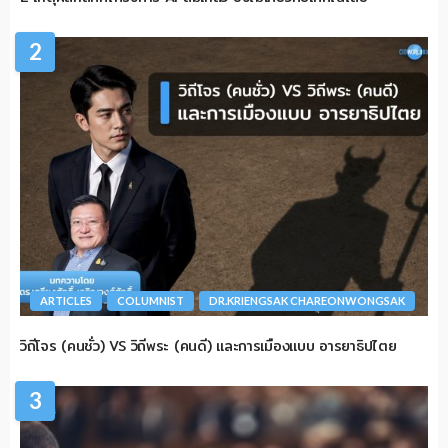
2
ARTICLES
COLUMNIST
DR.KRIENGSAK CHAREONWONGSAK
วิถีโจร (คนชั่ว) VS วิถีพระ (คนดี) และการเมืองแบบ อารยาธิปไตย
3