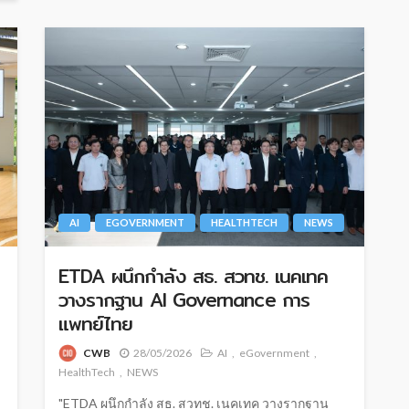
AI
EGOVERNMENT
HEALTHTECH
NEWS
ETDA ผนึกกำลัง สธ. สวทช. เนคเทค
วางรากฐาน AI Governance การ
แพทย์ไทย
CWB
28/05/2026
AI
eGovernment
HealthTech
NEWS
"ETDA ผนึกกำลัง สธ. สวทช. เนคเทค วางรากฐาน