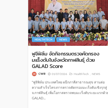
HEALTHTECH
NEWS
ฟูจิฟิล์ม จัดกิจกรรมตรวจคัดกรอง
มะเร็งตับในจังหวัดกาฬสินธุ์ ด้วย
GALAD Score
CWB
01/07/2026
HealthTech
NEWS
"ฟูจิฟิล์ม ประเทศไทย ผนึกภาคีสาธารณสุข สานต่อ
ความสำเร็จโครงการตรวจคัดกรองมะเร็งตับเชิงรุกสู่
จ.กาฬสินธุ์ เพิ่มโอกาสตรวจพบมะเร็งตับระยะแรกด้ว
GALAD...