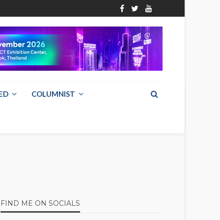
ED
COLUMNIST
FIND ME ON SOCIALS