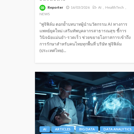
Reporter
16/03/2026
AI
HealthTech
NEWS
"ฟูจิฟิล์ม ตอกย้ำบทบาทผู้นำนวัตกรรม AI ทางการ
แพทย์ยุคใหม่ เสริมทัพบุคลากรสาธารณสุข ชี้การ
วินิจฉัยแม่นยำ-รวดเร็ว ช่วยขยายโอกาสการเข้าถึง
การรักษาสำหรับคนไทยทุกพื้นที่ บริษัท ฟูจิฟิล์ม
(ประเทศไทย)...
AI
ARTICLES
BIG DATA
DATA ANALYTICS