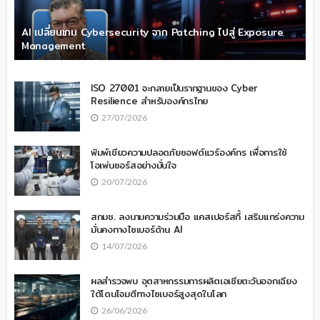
AI เปลี่ยนเกม Cybersecurity จาก Patching ไปสู่ Exposure
Management
ISO 27001 จะกลายเป็นรากฐานของ Cyber
Resilience สำหรับองค์กรไทย
27/07/2026
พิมพ์เขียวความปลอดภัยซอฟต์แวร์องค์กร เพื่อการใช้
โอเพ่นซอร์สอย่างมั่นใจ
20/07/2026
สกมช. ลงนามความร่วมมือ แคสเปอร์สกี้ เสริมแกร่งความ
มั่นคงทางไซเบอร์ด้าน AI
14/07/2026
ผลสำรวจพบ อุตสาหกรรมการผลิตเอเชียตะวันออกเฉียง
ใต้โดนโจมตีทางไซเบอร์สูงสุดในโลก
26/06/2026