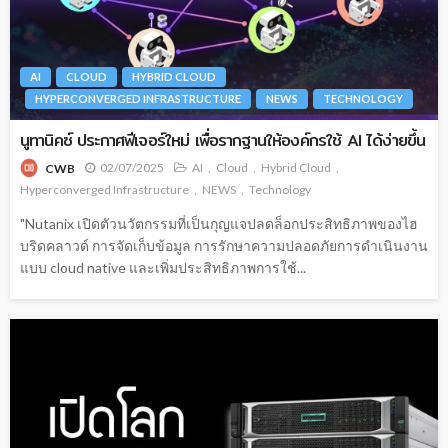
AI
CLOUD
HYBRID CLOUD
HYPERCONVERGED INFRASTRUCTURE
NEWS
TECHNOLOGY
นูทานิคซ์ ประกาศฟีเจอร์ใหม่ เพื่อรากฐานให้องค์กรใช้ AI ได้ง่ายขึ้น
02/07/2025
AI
Cloud
Hybrid Cloud
CWB
Hyperconverged Infrastructure
NEWS
Technology
"Nutanix เปิดตัวนวัตกรรมที่เป็นกุญแจปลดล็อกประสิทธิภาพของไฮ
บริดคลาวด์ การจัดเก็บข้อมูล การรักษาความปลอดภัยการดำเนินงาน
แบบ cloud native และเพิ่มประสิทธิภาพการใช้...