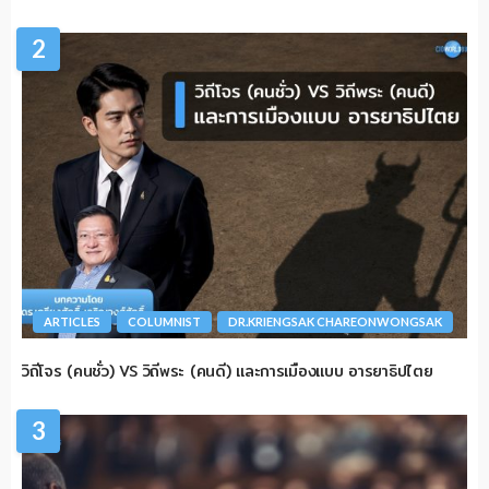
2
ARTICLES
COLUMNIST
DR.KRIENGSAK CHAREONWONGSAK
วิถีโจร (คนชั่ว) VS วิถีพระ (คนดี) และการเมืองแบบ อารยาธิปไตย
3