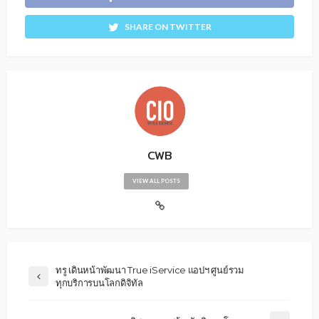
SHARE ON TWITTER
CWB
VIEW ALL POSTS
ทรู เดินหน้าพัฒนา True iService แอปฯ ศูนย์รวม
ทุกบริการบนโลกดิจิทัล