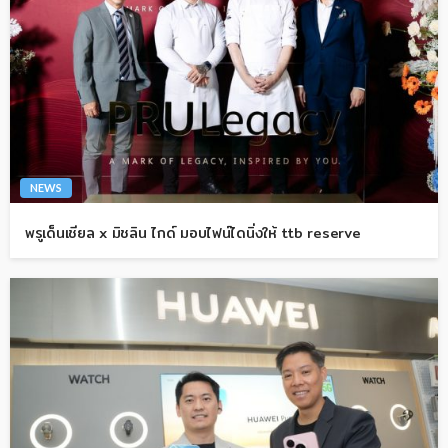
NEWS
พรูเด็นเชียล x มิชลิน ไกด์ มอบไฟน์ไดนิ่งให้ ttb reserve