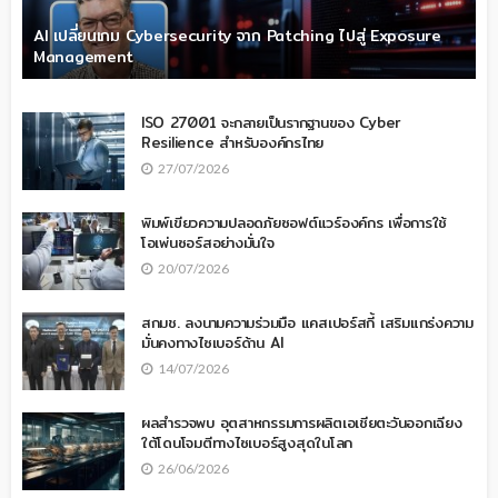
AI เปลี่ยนเกม Cybersecurity จาก Patching ไปสู่ Exposure
Management
ISO 27001 จะกลายเป็นรากฐานของ Cyber
Resilience สำหรับองค์กรไทย
27/07/2026
พิมพ์เขียวความปลอดภัยซอฟต์แวร์องค์กร เพื่อการใช้
โอเพ่นซอร์สอย่างมั่นใจ
20/07/2026
สกมช. ลงนามความร่วมมือ แคสเปอร์สกี้ เสริมแกร่งความ
มั่นคงทางไซเบอร์ด้าน AI
14/07/2026
ผลสำรวจพบ อุตสาหกรรมการผลิตเอเชียตะวันออกเฉียง
ใต้โดนโจมตีทางไซเบอร์สูงสุดในโลก
26/06/2026