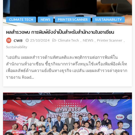
CLIMATE TECH
NEWS
PRINTER SCANNER
SUSTAINABILITY
ผลสำรวจพบ การพิมพ์ยังจำเป็นสำหรับสำนักงานในอาเซียน
25/10/2024
Climate Tech
NEWS
Printer Scanner
CWB
Sustainability
"เอปสัน เผยผลสำรวจด้านทัศนคติและพฤติกรรมต่อการพิมพ์ใน
สำนักงานทั่วอาเซียน ชี้ธุรกิจมากกว่าครึ่งหนุนใช้เครื่องพิมพ์อิงค์เจ็ท
เพื่อผลลัพธ์ด้านความยั่งยืนทางธุรกิจ เอปสัน เผยผลสำรวจล่าสุดจาก
รายงาน Road...