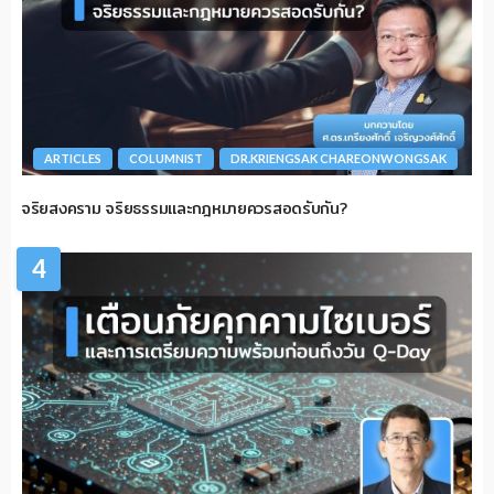
ARTICLES
COLUMNIST
DR.KRIENGSAK CHAREONWONGSAK
จริยสงคราม จริยธรรมและกฎหมายควรสอดรับกัน?
4