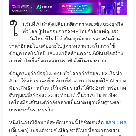
ใ
นวันที่ AI กำลังเปลี่ยนกติกาการแข่งขันของธุรกิจ
ทั่วโลก ผู้ประกอบการ SME ไทยกำลังเผชิญแรง
กดดันใหม่ ที่ไม่ได้จำกัดอยู่เพียงการแข่งขันด้าน
ราคาอีกต่อไป แต่ขยายไปสู่ความสามารถในการใช้
ข้อมูล เทคโนโลยี และแนวคิดด้านความยั่งยืน เพื่อสร้าง
การเติบโตที่แข็งแรงและแข่งขันได้ในระยะยาว
ข้อมูลระบุว่า ปัจจุบัน SME ทั่วโลกกว่าร้อยละ 82 เริ่มนำ
AI
มาใช้แล้ว ขณะที่องค์กรที่สามารถประยุกต์ใช้ AI อย่าง
มีประสิทธิภาพมีแนวโน้มเพิ่มรายได้ได้ถึง 2 เท่า พร้อมลด
ต้นทุนเฉลี่ยร้อยละ 23 สะท้อนให้เห็นว่า AI ไม่ใช่เพียง
เครื่องมือเสริม แต่กำลังกลายเป็นมาตรฐานพื้นฐานของ
การแข่งขันทางธุรกิจ
หนึ่งในกรณีศึกษาที่สะท้อนภาพนี้ได้ชัดเจนคือ
JIAN
CHA
_
(เจี้ยนชา) แบรนด์ชาผลไม้สัญชาติไทย ที่สามารถขยาย