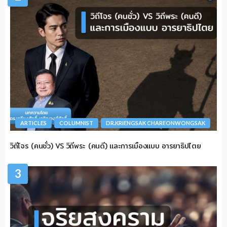
ARTICLES
COLUMNIST
DR.KRIENGSAK CHAREONWONGSAK
วิถีโจร (คนชั่ว) VS วิถีพระ (คนดี) และการเมืองแบบ อารยาธิปไตย
3