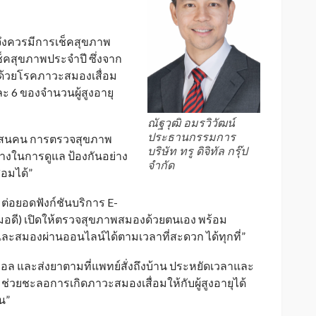
 จึงควรมีการเช็คสุขภาพ
็คสุขภาพประจำปี ซึ่งจาก
วยด้วยโรคภาวะสมองเสื่อม
ะ 6 ของจำนวนผู้สูงอายุ
ณัฐวุฒิ อมรวิวัฒน์
ประธานกรรมการ
ึ่งแสนคน การตรวจสุขภาพ
บริษัท ทรู ดิจิทัล กรุ๊ป
ในการดูแล ป้องกันอย่าง
จำกัด
่อมได้”
่อยอดฟังก์ชันบริการ E-
อดี) เปิดให้ตรวจสุขภาพสมองด้วยตนเอง พร้อม
ละสมองผ่านออนไลน์ได้ตามเวลาที่สะดวก ได้ทุกที่”
คอล และส่งยาตามที่แพทย์สั่งถึงบ้าน ประหยัดเวลาและ
ช่วยชะลอการเกิดภาวะสมองเสื่อมให้กับผู้สูงอายุได้
้น”