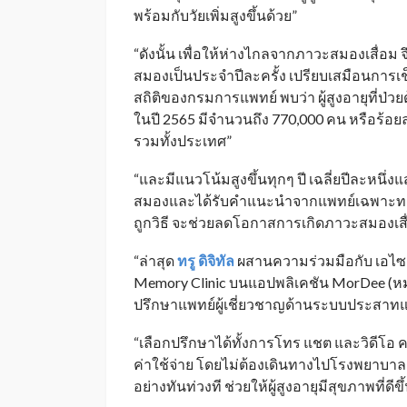
พร้อมกับวัยเพิ่มสูงขึ้นด้วย”
“ดังนั้น เพื่อให้ห่างไกลจากภาวะสมองเสื่อม
สมองเป็นประจำปีละครั้ง เปรียบเสมือนการเช
สถิติของกรมการแพทย์ พบว่า ผู้สูงอายุที่ป่
ในปี 2565 มีจำนวนถึง 770,000 คน หรือร้อยล
รวมทั้งประเทศ”
“และมีแนวโน้มสูงขึ้นทุกๆ ปี เฉลี่ยปีละหน
สมองและได้รับคำแนะนำจากแพทย์เฉพาะทาง
ถูกวิธี จะช่วยลดโอกาสการเกิดภาวะสมองเสื
“ล่าสุด
ทรู ดิจิทัล
ผสานความร่วมมือกับ เอไซ ต
Memory Clinic บนแอปพลิเคชัน MorDee (หม
ปรึกษาแพทย์ผู้เชี่ยวชาญด้านระบบประสาทแ
“เลือกปรึกษาได้ทั้งการโทร แชต และวิดีโอ 
ค่าใช้จ่าย โดยไม่ต้องเดินทางไปโรงพยาบาล 
อย่างทันท่วงที ช่วยให้ผู้สูงอายุมีสุขภาพที่ดีขึ