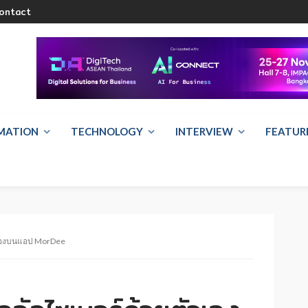
ontact
RMATION
TECHNOLOGY
INTERVIEW
FEATUR
ัวเองบนแอป MorDee