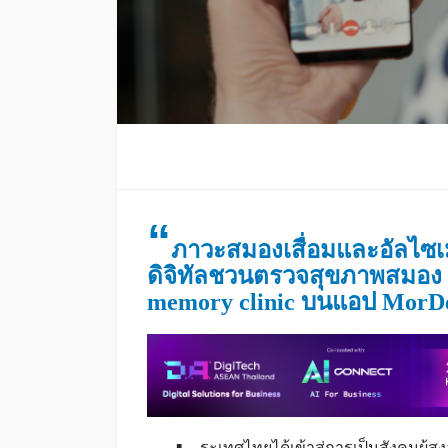
“
ภาวะสมองเสื่อมและอัลไซเม
ดิจิทัลชวนตรวจสุขภาพสมอง 
memory clinic บนแอป MorD
ระเทศไทยได้เข้าสู่การเป็นสังคมผู้