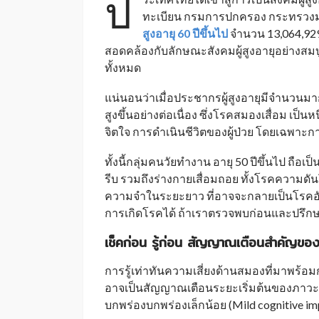
ป
ทะเบียน กรมการปกครอง กระทรวงม
สูงอายุ 60 ปีขึ้นไป
จำนวน 13,064,929
สอดคล้องกับลักษณะสังคมผู้สูงอายุอย่างสม
ทั้งหมด
แน่นอนว่าเมื่อประชากรผู้สูงอายุมีจำนวนมาก
สูงขึ้นอย่างต่อเนื่อง ซึ่งโรคสมองเสื่อม เป็
จิตใจ การดำเนินชีวิตของผู้ป่วย โดยเฉพาะ
ทั้งนี้กลุ่มคนวัยทำงาน อายุ 50 ปีขึ้นไป ถือเป
รีบ รวมถึงร่างกายเสื่อมถอย ทั้งโรคความด
ความจำในระยะยาว ที่อาจจะกลายเป็นโรคอัลไซ
การเกิดโรคได้ ถ้าเราตรวจพบก่อนและปรึกษา
เช็คก่อน รู้ก่อน สัญญาณเตือนสำคัญของ
การรู้เท่าทันความเสี่ยงด้านสมองที่มาพร้อม
อาจเป็นสัญญาณเตือนระยะเริ่มต้นของภาวะสม
บกพร่องบกพร่องเล็กน้อย (Mild cognitive im