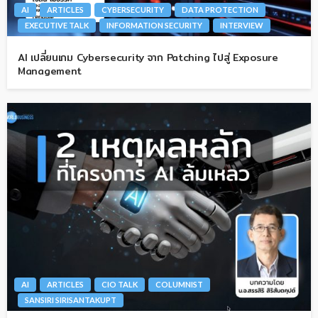
AI
ARTICLES
CYBERSECURITY
DATA PROTECTION
EXECUTIVE TALK
INFORMATION SECURITY
INTERVIEW
AI เปลี่ยนเกม Cybersecurity จาก Patching ไปสู่ Exposure
Management
AI
ARTICLES
CIO TALK
COLUMNIST
SANSIRI SIRISANTAKUPT