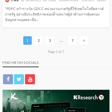
16/06/2025
Cloud
eGovernment
GovTech
NEWS
CWB
"PDPC คว้ารางวัล GDCC หน่วยงานภาครัฐที่ใช้เทคโนโลยีคลาวด์
ภาครัฐ อย่างมีประสิทธิภาพ ตอกย้ำบทบาทผู้นำด้านการคุ้มครอง
ข้อมูลส่วนบุคคล เมื่อ...
1
2
3
…
7
Page 1 of 7
FIND ME ON SOCIALS