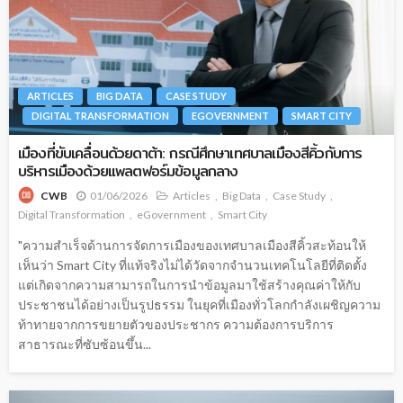
ARTICLES
BIG DATA
CASE STUDY
DIGITAL TRANSFORMATION
EGOVERNMENT
SMART CITY
เมืองที่ขับเคลื่อนด้วยดาต้า: กรณีศึกษาเทศบาลเมืองสีคิ้วกับการ
บริหารเมืองด้วยแพลตฟอร์มข้อมูลกลาง
01/06/2026
Articles
Big Data
Case Study
CWB
Digital Transformation
eGovernment
Smart City
"ความสำเร็จด้านการจัดการเมืองของเทศบาลเมืองสีคิ้วสะท้อนให้
เห็นว่า Smart City ที่แท้จริงไม่ได้วัดจากจำนวนเทคโนโลยีที่ติดตั้ง
แต่เกิดจากความสามารถในการนำข้อมูลมาใช้สร้างคุณค่าให้กับ
ประชาชนได้อย่างเป็นรูปธรรม ในยุคที่เมืองทั่วโลกกำลังเผชิญความ
ท้าทายจากการขยายตัวของประชากร ความต้องการบริการ
สาธารณะที่ซับซ้อนขึ้น...