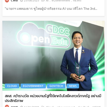
25/06/2025
AI
eGovernment
NEWS
CWB
"นายกฯ แพทองธาร ชูไทยผู้นำจริยธรรม AI บนเวทีโลก The 3rd...
CLOUD
EGOVERNMENT
GOVTECH
NEWS
สคส. คว้ารางวัล หน่วยงานรัฐที่ใช้เทคโนโลยีคลาวด์ภาครัฐ อย่างมี
ประสิทธิภาพ