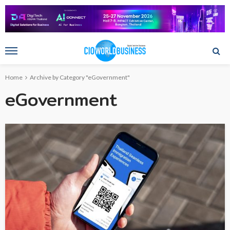
Home
Archive by Category "eGovernment"
eGovernment