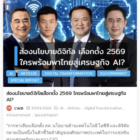
AI
ARTICLES
DIGITAL TRANSFORMATION
EGOVERNMENT
SPECIAL REPORT
ส่องนโยบายดิจิทัลเลือกตั้ง 2569 ใครพร้อมพาไทยสู่เศรษฐกิจ
AI?
30/01/2026
AI
Articles
Digital Transformation
CWB
eGovernment
Special Report
"การหาเสียงเลือกตั้ง สส. นโยบายด้านเทคโนโลยี ไอซีที และดิจิทัล
กลายเป็นหนึ่งในตัวชี้วัดสำคัญของศักยภาพประเทศในการแข่งขัน
ทางเศรษฐกิจระยะยาว CIO...