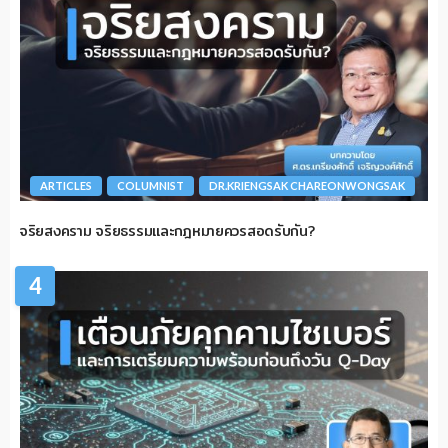
ARTICLES
COLUMNIST
DR.KRIENGSAK CHAREONWONGSAK
จริยสงคราม จริยธรรมและกฎหมายควรสอดรับกัน?
4