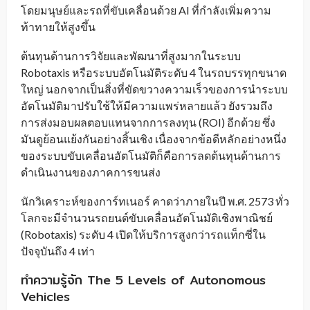
โดยมนุษย์และรถที่ขับเคลื่อนด้วย AI ที่กำลังเพิ่มความ
ท้าทายให้สูงขึ้น
ต้นทุนด้านการวิจัยและพัฒนาที่สูงมากในระบบ
Robotaxis หรือระบบอัตโนมัติระดับ 4 ในรถบรรทุกขนาด
ใหญ่ นอกจากเป็นสิ่งที่ขัดขวางความเร็วของการนำระบบ
อัตโนมัติมาปรับใช้ให้มีความแพร่หลายแล้ว ยังรวมถึง
การส่งมอบผลตอบแทนจากการลงทุน (ROI) อีกด้วย ซึ่ง
มันดูย้อนแย้งกันอย่างสิ้นเชิง เนื่องจากข้อดีหลักอย่างหนึ่ง
ของระบบขับเคลื่อนอัตโนมัติก็คือการลดต้นทุนด้านการ
ดำเนินงานของภาคการขนส่ง
นักวิเคราะห์ของการ์ทเนอร์ คาดว่าภายในปี พ.ศ. 2573 ทั่ว
โลกจะมีจำนวนรถยนต์ขับเคลื่อนอัตโนมัติเชิงพาณิชย์
(Robotaxis) ระดับ 4 เปิดให้บริการสูงกว่ารถแท็กซี่ใน
ปัจจุบันถึง 4 เท่า
ทำความรู้จัก The 5 Levels of Autonomous
Vehicles