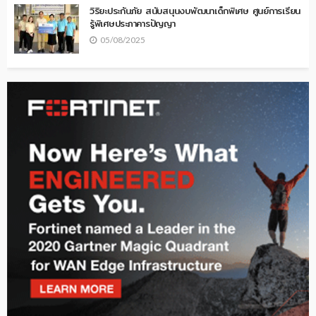
วิริยะประกันภัย สนับสนุนงบพัฒนาเด็กพิเศษ ศูนย์การเรียน
รู้พิเศษประภาคารปัญญา
05/08/2025