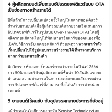
4
ผู้ผลิตรถยนต์เพิ่มระบบอัปเดตซอฟต์แวร์แบบ
OTA
เป็นช่องทางสร้างรายได้
ปีที่แล้วมีการเปลี่ยนแปลงครั้งใหญ่ในตลาดซอฟต์แวร์
สำหรับยานยนต์ เมื่อผู้ผลิตรถยนต์หลายรายเริ่มเสนอการ
อัปเดตซอฟต์แวร์ในรูปแบบ Over-The-Air (OTA) โดยผู้
ผลิตรถยนต์ส่วนใหญ่ได้พัฒนาฮาร์ดแวร์ของตนเอง เพื่อ
เปิดรับวิธีการอัปเดตซอฟต์แวร์ ด้วยเหตุว่า
พวกเขากำลัง
เริ่มเปลี่ยนไปใช้รูปแบบ
การสร้าง
รายได้
ที่
มาจาก
บริการ
มากกว่ายอดขายสินค้า
นักวิเคราะห์ของการ์ทเนอร์คาดว่าภายในปี พ.ศ. 2566
ราว 50% ของบริษัทผู้ผลิตรถยนต์ชั้นนำ 10 อันดับแรกจะ
นำเสนอความสามารถในการปลดล็อคและอัปเกรดผ่าน
การอัปเดตซอฟต์แวร์ที่สามารถซื้อได้หลังการจำหน่าย
รถยนต์
5
ยานยนต์ไร้คนขับ กับ
อุปสรรคหลายประการที่ยังอยู่
แม้ว่าเทคโนโลยีการตรวจจับ (Sensing Technology) จะ