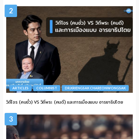
2
ARTICLES
COLUMNIST
DR.KRIENGSAK CHAREONWONGSAK
วิถีโจร (คนชั่ว) VS วิถีพระ (คนดี) และการเมืองแบบ อารยาธิปไตย
3