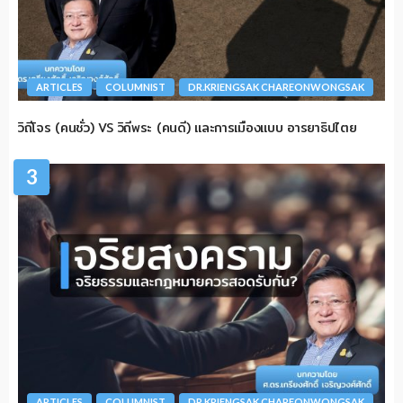
ARTICLES
COLUMNIST
DR.KRIENGSAK CHAREONWONGSAK
วิถีโจร (คนชั่ว) VS วิถีพระ (คนดี) และการเมืองแบบ อารยาธิปไตย
3
ARTICLES
COLUMNIST
DR.KRIENGSAK CHAREONWONGSAK