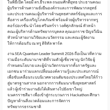
ในพิธีเปิด โดยมี ดร.ธีระพล ถนอมศักดิ์ยุทธ ประธานคณะ
ผู้บริหารด้านความยั่งยืนองค์กรและการพัฒนากลยุทธ์
และประธานคณะผู้บริหารด้านยุทธศาสตร์ข้อมูลและการ
สื่อสาร เครือเจริญโภคภัณฑ์ พร้อมด้วยผู้บริหารจากทรู
คอร์ปอเรชั่น นำโดย ศรินทร์รา วงศ์ศุภลักษณ์ หัวหน้า
คณะผู้บริหารด้านทรัพยากรบุคคล คุณเอกราช ปัญจวีณิน
หัวหน้าสายงานวิจัยและนวัตกรรม และคณะผู้จัดงาน
ให้การต้อนรับ ณ ทรู ดิจิทัล พาร์ค
งาน SEA Quantum Leader Summit 2026 ถือเป็นเวทีความ
ร่วมมือระดับนานาชาติที่รวมตัวผู้เชี่ยวชาญ นักวิจัย ผู้
กำหนดนโยบาย และผู้นำนวัตกรรมจากทั้งภาครัฐและ
เอกชน มาร่วมแลกเปลี่ยนองค์ความรู้และประสบการณ์
เพื่อขับเคลื่อนระบบนิเวศควอนตัมของประเทศไทยให้ก้าว
สู่มาตรฐานสากล นอกจากการสัมมนาเชิงยุทธศาสตร์
แล้ว ผู้เข้าร่วมงานยังได้เดินทางไปยังเขาใหญ่
จ.นครราชสีมา เพื่อเข้าสู่กระบวนการ Hackathon ศึกษา
ปัญหาด้านสิ่งแวดล้อมและการจัดการ
ทรัพยากรธรรมชาติ