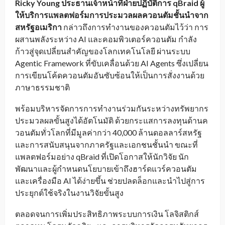
Ricky Young ประธานเจ้าหน้าที่ฝ่ายปฏิบัติการ qBraid ผู้
ให้บริการแพลตฟอร์มการประมวลผลควอนตัมชั้นนำจาก
สหรัฐอเมริกา
กล่าวถึงการทำงานของควอนตัมไว้ว่า การ
ผสานพลังระหว่าง AI และคอมพิวเตอร์ควอนตัม กำลัง
ก้าวสู่จุดเปลี่ยนสำคัญของโลกเทคโนโลยี ผ่านระบบ
Agentic Framework ที่ขับเคลื่อนด้วย AI Agents ซึ่งเปลี่ยน
การเขียนโค้ดควอนตัมอันซับซ้อนให้เป็นการสั่งงานด้วย
ภาษาธรรมชาติ
พร้อมบริหารจัดการการทำงานร่วมกันระหว่างทรัพยากร
ประมวลผลขั้นสูงได้อัตโนมัติ ด้วยกระแสการลงทุนด้านค
วอนตัมทั่วโลกที่มีมูลค่ากว่า 40,000 ล้านดอลลาร์สหรัฐ
และการสนับสนุนจากภาครัฐและเอกชนชั้นนำ ขณะที่
แพลตฟอร์มอย่าง qBraid ที่เปิดโอกาสให้นักวิจัย นัก
พัฒนาและผู้กำหนดนโยบายเข้าถึงฮาร์ดแวร์ควอนตัม
และเครื่องมือ AI ได้ง่ายขึ้น ช่วยปลดล็อกและนำไปสู่การ
ประยุกต์ใช้จริงในงานวิจัยขั้นสูง
ตลอดจนการเพิ่มประสิทธิภาพระบบการเงิน โลจิสติกส์