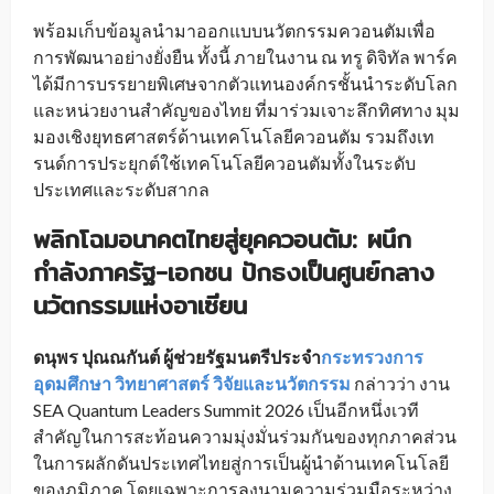
พร้อมเก็บข้อมูลนำมาออกแบบนวัตกรรมควอนตัมเพื่อ
การพัฒนาอย่างยั่งยืน ทั้งนี้ ภายในงาน ณ ทรู ดิจิทัล พาร์ค
ได้มีการบรรยายพิเศษจากตัวแทนองค์กรชั้นนำระดับโลก
และหน่วยงานสำคัญของไทย ที่มาร่วมเจาะลึกทิศทาง มุม
มองเชิงยุทธศาสตร์ด้านเทคโนโลยีควอนตัม รวมถึงเท
รนด์การประยุกต์ใช้เทคโนโลยีควอนตัมทั้งในระดับ
ประเทศและระดับสากล
พลิกโฉมอนาคตไทยสู่ยุคควอนตัม: ผนึก
กำลังภาครัฐ-เอกชน ปักธงเป็นศูนย์กลาง
นวัตกรรมแห่งอาเซียน
ดนุพร ปุณณกันต์ ผู้ช่วยรัฐมนตรีประจำ
กระทรวงการ
อุดมศึกษา วิทยาศาสตร์ วิจัยและนวัตกรรม
กล่าวว่า งาน
SEA Quantum Leaders Summit 2026 เป็นอีกหนึ่งเวที
สำคัญในการสะท้อนความมุ่งมั่นร่วมกันของทุกภาคส่วน
ในการผลักดันประเทศไทยสู่การเป็นผู้นำด้านเทคโนโลยี
ของภูมิภาค โดยเฉพาะการลงนามความร่วมมือระหว่าง