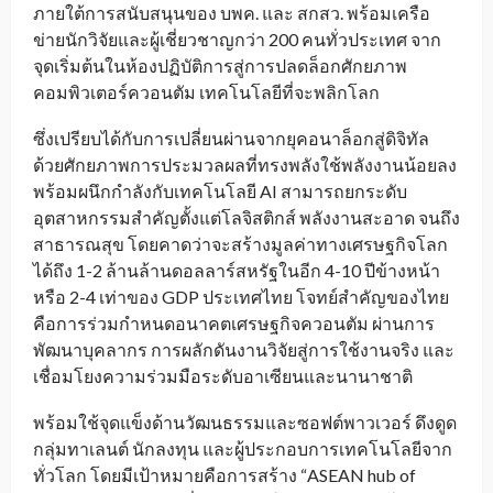
ภายใต้การสนับสนุนของ บพค. และ สกสว. พร้อมเครือ
ข่ายนักวิจัยและผู้เชี่ยวชาญกว่า 200 คนทั่วประเทศ จาก
จุดเริ่มต้นในห้องปฏิบัติการสู่การปลดล็อกศักยภาพ
คอมพิวเตอร์ควอนตัม เทคโนโลยีที่จะพลิกโลก
ซึ่งเปรียบได้กับการเปลี่ยนผ่านจากยุคอนาล็อกสู่ดิจิทัล
ด้วยศักยภาพการประมวลผลที่ทรงพลังใช้พลังงานน้อยลง
พร้อมผนึกกำลังกับเทคโนโลยี AI สามารถยกระดับ
อุตสาหกรรมสำคัญตั้งแต่โลจิสติกส์ พลังงานสะอาด จนถึง
สาธารณสุข โดยคาดว่าจะสร้างมูลค่าทางเศรษฐกิจโลก
ได้ถึง 1-2 ล้านล้านดอลลาร์สหรัฐในอีก 4-10 ปีข้างหน้า
หรือ 2-4 เท่าของ GDP ประเทศไทย โจทย์สำคัญของไทย
คือการร่วมกำหนดอนาคตเศรษฐกิจควอนตัม ผ่านการ
พัฒนาบุคลากร การผลักดันงานวิจัยสู่การใช้งานจริง และ
เชื่อมโยงความร่วมมือระดับอาเซียนและนานาชาติ
พร้อมใช้จุดแข็งด้านวัฒนธรรมและซอฟต์พาวเวอร์ ดึงดูด
กลุ่มทาเลนต์ นักลงทุน และผู้ประกอบการเทคโนโลยีจาก
ทั่วโลก โดยมีเป้าหมายคือการสร้าง “ASEAN hub of