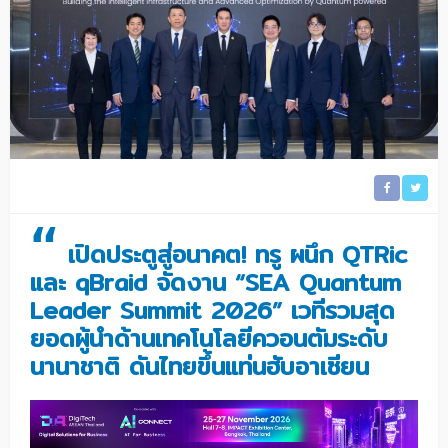
“
เปิดประตูสู่อนาคต! ทรู ผนึก QTRic
และ qBraid จัดงาน “SEA Quantum
Leader Summit 2026” เวทีรวมสุด
ยอดผู้นำด้านเทคโนโลยีควอนตัมระดับ
นานาชาติ ดันไทยขึ้นแท่นฮับอาเซียน