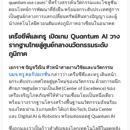
quantum use cases” ที่สร้างสรรค์นวัตกรรมและโซลูชัน
ตอบโจทย์การพัฒนาที่ยั่งยืน พร้อมยกระดับประเทศสู่การ
เป็นศูนย์กลางการแลกเปลี่ยนทรัพย์สินทางปัญญา และผู้
นำเทคโนโลยีควอนตัมแห่งภูมิภาคอาเซียนในอนาคต
เครือซีพีและทรู เปิดเกม Quantum AI วาง
รากฐานไทยสู่ศูนย์กลางนวัตกรรมระดับ
ภูมิภาค
เอกราช ปัญจวีณิน หัวหน้าสายงานวิจัยและนวัตกรรม
บมจ.ทรู คอร์ปอเรชั่น
กล่าวว่า เครือซีพีและทรู เดินหน้า
ยกระดับประเทศไทยสู่ยุคใหม่ของนวัตกรรม ด้วยการผนึก
ศักยภาพศูนย์ความเป็นเลิศ (Center of Excellence) ของ
เครือเจริญโภคภัณฑ์ให้ทำงานเชื่อมโยงเป็นหนึ่งเดียว
พร้อมวางรากฐานโครงสร้างพื้นฐานนวัตกรรมอัจฉริยะ
ของไทย ผ่าน 3 แกนหลัก ได้แก่ BioTech, Data Center
และ Digital AI & Robotics พร้อมต่อยอดสู่ Quantum AI
ซึ่งถูกมองว่าเป็นก้าวสำคัญของโลกเทคโนโลยีในยุคหลัง