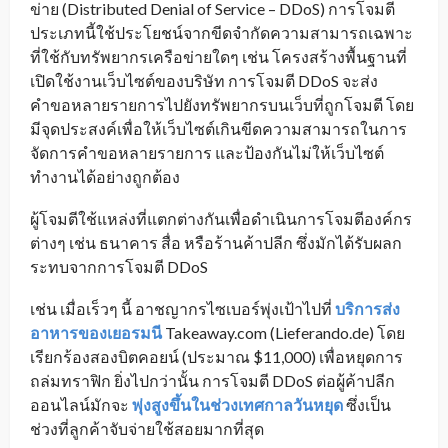
ข่าย (Distributed Denial of Service – DDoS) การโจมตี
ประเภทนี้ใช้ประโยชน์จากขีดจำกัดความสามารถเฉพาะ
ที่ใช้กับทรัพยากรเครือข่ายใดๆ เช่น โครงสร้างพื้นฐานที่
เปิดใช้งานเว็บไซต์ของบริษัท การโจมตี DDoS จะส่ง
คำขอหลายรายการไปยังทรัพยากรบนเว็บที่ถูกโจมตี โดย
มีจุดประสงค์เพื่อให้เว็บไซต์เกินขีดความสามารถในการ
จัดการคำขอหลายรายการ และป้องกันไม่ให้เว็บไซต์
ทำงานได้อย่างถูกต้อง
ผู้โจมตีใช้แหล่งที่แตกต่างกันเพื่อดำเนินการโจมตีองค์กร
ต่างๆ เช่น ธนาคาร สื่อ หรือร้านค้าปลีก ซึ่งมักได้รับผลก
ระทบจากการโจมตี DDoS
เช่น เมื่อเร็วๆ นี้ อาชญากรไซเบอร์พุ่งเป้าไปที่
บริการส่ง
อาหารของเยอรมนี
Takeaway.com (Lieferando.de) โดย
เรียกร้องสองบิตคอยน์ (ประมาณ $11,000) เพื่อหยุดการ
ถล่มทราฟิก ยิ่งไปกว่านั้น การโจมตี DDoS ต่อผู้ค้าปลีก
ออนไลน์มักจะ
พุ่งสูงขึ้นในช่วงเทศกาลวันหยุด
ซึ่งเป็น
ช่วงที่ลูกค้าจับจ่ายใช้สอยมากที่สุด