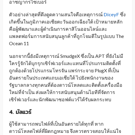
อาชญากรไซเบอร์
ตัวอย่างล่าสุดที่ดึงดูดความสนใจคือเหตุการณ์
DiceyF
ซึ่ง
เกิดขึ้นในภูมิภาคเอเชียตะวันออกเฉียงใต้ เป้าหมายหลัก
คือผู้พัฒนาและผู้ดำเนินการคาสิโนออนไลน์และ
แพลตฟอร์มการสนับสนุนลูกค้าที่ถูกโจมตีในรูปแบบ The
Ocean 11
นอกจากนี้ยังมีเหตุการณ์ SmudgeX ซึ่งเป็น APT ที่ยังไม่มี
ใครรู้จักได้บุกรุกเซิร์ฟเวอร์และแทนที่โปรแกรมติดตั้งที่
ถูกต้องด้วยโปรแกรมโทรจัน แพร่กระจาย PlugX ที่เป็น
อันตรายในประเทศแถบเอเชียใต้ ไปยังพนักงานของ
รัฐบาลกลางทุกคนที่ต้องดาวน์โหลดและติดตั้งเครื่องมือ
ใหม่ที่จำเป็น ส่งผลให้การสนับสนุนด้านไอทีที่จัดการ
เซิร์ฟเวอร์และนักพัฒนาซอฟต์แวร์ได้รับผลกระทบ
4. มัลแวร์
ผู้ใช้สามารถพบไฟล์ที่เป็นอันตรายได้ทุกที่ หาก
ดาวน์โหลดไฟล์ที่ผิดกฎหมาย จึงควรตรวจสอบให้แน่ใจ