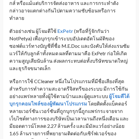
กส์ หรือแม้แต่บริการจัดส่งอาหาร และการกระทำดัง
กล่าวอาจแตกต่างกันไปตามความซับซ้อนหรือการ
ทำลาย
ตัวอย่างเช่น ผู้โจมตีใช้
ExPetr
(หรือที่รู้จักกันว่า
NotPetya) เพื่อบุกรุกเข้าระบบอัปเดตอัตโนมัติของ
ซอฟต์แวร์ทางบัญชีที่ชื่อ M.E.Doc และบังคับให้ส่งแรนซัม
แวร์ให้กับลูกค้าทั้งหมด ผลที่ตามมาคือ ExPetr ก่อให้เกิด
ความสูญเสียนับล้าน ส่งผลกระทบต่อทั้งบริษัทขนาดใหญ่
และธุรกิจขนาดเล็ก
หรือการใช้ CCleaner หนึ่งในโปรแกรมที่มีชื่อเสียงที่สุด
สำหรับการทำความสะอาดรีจิสทรีของระบบ มีการใช้กัน
อย่างแพร่หลายทั้งผู้ใช้ตามบ้านและผู้ดูแลระบบ
ผู้โจมตีได้
บุกรุกคอมไพล์ของผู้พัฒนาโปรแกรม
โดยติดตั้งแบ็คดอร์
หลายเวอร์ชัน เวอร์ชันที่ถูกบุกรุกนี้ถูกแพร่กระจายจาก
เว็บไซต์ทางการของบริษัทเป็นเวลานานถึงหนึ่งเดือน และ
มียอดดาวน์โหลด 2.27 ล้านครั้ง และมีมัลแวร์อย่างน้อย
1.65 ล้านรายการที่พยายามติดต่อกับเซิร์ฟเวอร์ของ