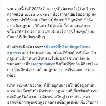
นอกจากนี้ ในปี 2023 เจ้าของธุรกิจต้องระวังผู้ให้บริการ
ตรวจสอบ (access brokers) เนื่องจากเลเยอร์ของกลุ่มดัง
กล่าวจะทำให้ SMB เสียหายได้หลายวิธี ลูกค้าที่เข้าถึง
อย่างผิดกฎหมาย ได้แก่ คริปโตแจ็กกิ้งไคลเอนต์ การ
ขโมยรหัสผ่านธนาคารแรนซัมแวร์ การขโมยคุกกี้ และ
มัลแวร์ที่เป็นปัญหาอื่นๆ
ตัวอย่างหนึ่งคือ Emotet
มัลแวร์ที่ขโมยข้อมูลรับรอง
ธนาคาร
และกำหนดเป้าหมายโจมตีที่องค์กรทั่วโลก อีก
กลุ่มหนึ่งที่กำหนดเป้าหมายไปยังธุรกิจขนาดเล็กและ
ขนาดกลางคือ
DeathStalker
ซึ่งเป็นที่รู้จักกันดีที่สุดเรื่อง
การโจมตีหน่วยงานด้านกฎหมาย การเงิน และการท่อง
เที่ยว
เป้าหมายหลักของกลุ่มนี้ขึ้นอยู่กับการขโมยข้อมูลที่เป็น
ความลับเกี่ยวกับข้อพิพาททางกฎหมายที่เกี่ยวข้องกับ VIP
และสินทรัพย์ทางการเงินขนาดใหญ่ ระบบข่าวกรอง
ธุรกิจที่มีการแข่งขันสูง ตลอดจนข้อมูลเชิงลึกเกี่ยวกับการ