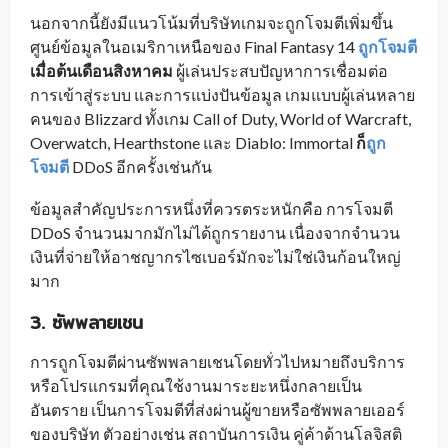
นอกจากนี้ยังมีแนวโน้มที่บริษัทเกมจะถูกโจมตีเพิ่มขึ้น
ศูนย์ข้อมูลในอเมริกาเหนือของ Final Fantasy 14
ถูกโจมตี
เมื่อต้นเดือนสิงหาคม
ผู้เล่นประสบปัญหาการเชื่อมต่อ
การเข้าสู่ระบบ และการแบ่งปันข้อมูล เกมแบบผู้เล่นหลาย
คนของ Blizzard ทั้งเกม Call of Duty, World of Warcraft,
Overwatch, Hearthstone และ Diablo: Immortal
ก็
ถูก
โจมตี
DDoS อีกครั้งเช่นกัน
ข้อมูลสำคัญประการหนึ่งที่ควรตระหนักคือ การโจมตี
DDoS จำนวนมากมักไม่ได้ถูกรายงาน เนื่องจากจำนวน
เงินที่จ่ายให้อาชญากรไซเบอร์มักจะไม่ใช่เงินก้อนใหญ่
มาก
3. ซัพพลายเชน
การถูกโจมตีผ่านซัพพลายเชนโดยทั่วไปหมายถึงบริการ
หรือโปรแกรมที่คุณใช้งานมาระยะหนึ่งกลายเป็น
อันตราย เป็นการโจมตีที่ส่งผ่านผู้ขายหรือซัพพลายเออร์
ของบริษัท ตัวอย่างเช่น สถาบันการเงิน คู่ค้าด้านโลจิสติ