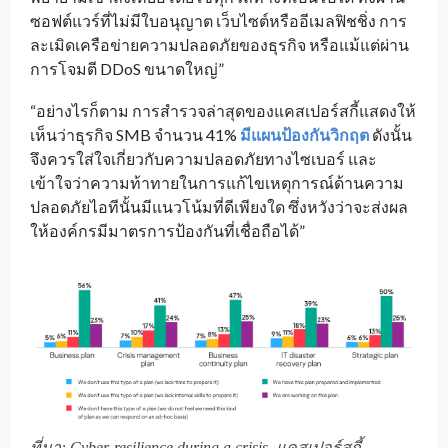
ซอฟต์แวร์ที่ไม่มีใบอนุญาต เว็บไซต์หรืออีเมลฟิชชิ่ง การ
ละเมิดเครือข่ายความปลอดภัยของธุรกิจ หรือแม้แต่ผ่าน
การโจมตี DDoS ขนาดใหญ่”
“อย่างไรก็ตาม การสำรวจล่าสุดของแคสเปอร์สกี้แสดงให้
เห็นว่าธุรกิจ SMB จำนวน 41%
มีแผนป้องกันวิกฤต
ดังนั้น
จึงควรใส่ใจเกี่ยวกับความปลอดภัยทางไซเบอร์ และ
เข้าใจว่าความท้าทายในการแก้ไขเหตุการณ์ด้านความ
ปลอดภัยไอทีนั้นมีแนวโน้มที่ดีเพียงใด ซึ่งหวังว่าจะส่งผล
ให้องค์กรมีมาตรการป้องกันที่เชื่อถือได้”
ที่มา: Cyber-resilience during a crisis, แคสเปอร์สกี้