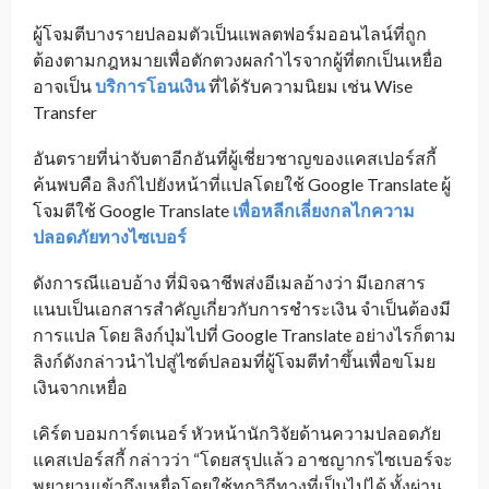
ผู้โจมตีบางรายปลอมตัวเป็นแพลตฟอร์มออนไลน์ที่ถูก
ต้องตามกฎหมายเพื่อตักตวงผลกำไรจากผู้ที่ตกเป็นเหยื่อ
อาจเป็น
บริการโอนเงิน
ที่ได้รับความนิยม เช่น Wise
Transfer
อันตรายที่น่าจับตาอีกอันที่ผู้เชี่ยวชาญของแคสเปอร์สกี้
ค้นพบคือ ลิงก์ไปยังหน้าที่แปลโดยใช้ Google Translate ผู้
โจมตีใช้ Google Translate
เพื่อหลีกเลี่ยงกลไกความ
ปลอดภัยทางไซเบอร์
ดังการณีแอบอ้าง ที่มิจฉาชีพส่งอีเมลอ้างว่า มีเอกสาร
แนบเป็นเอกสารสำคัญเกี่ยวกับการชำระเงิน จำเป็นต้องมี
การแปล โดย ลิงก์ปุ่มไปที่ Google Translate อย่างไรก็ตาม
ลิงก์ดังกล่าวนำไปสู่ไซต์ปลอมที่ผู้โจมตีทำขึ้นเพื่อขโมย
เงินจากเหยื่อ
เคิร์ต บอมการ์ตเนอร์ หัวหน้านักวิจัยด้านความปลอดภัย
แคสเปอร์สกี้ กล่าวว่า “โดยสรุปแล้ว อาชญากรไซเบอร์จะ
พยายามเข้าถึงเหยื่อโดยใช้ทุกวิถีทางที่เป็นไปได้ ทั้งผ่าน