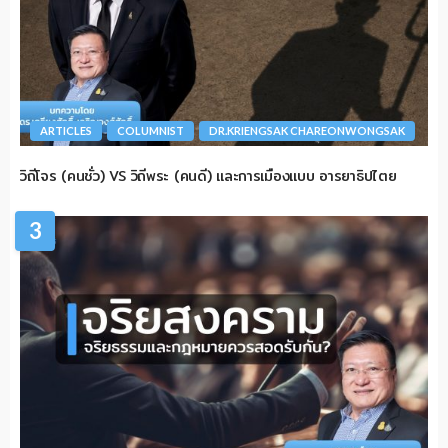
ARTICLES
COLUMNIST
DR.KRIENGSAK CHAREONWONGSAK
วิถีโจร (คนชั่ว) VS วิถีพระ (คนดี) และการเมืองแบบ อารยาธิปไตย
3