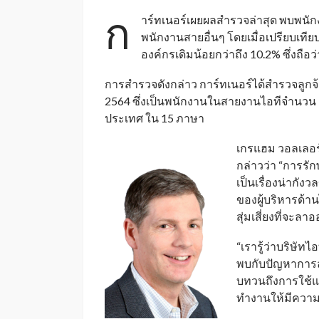
ก
าร์ทเนอร์เผยผลสำรวจล่าสุด พบพนั
พนักงานสายอื่นๆ โดยเมื่อเปรียบเทียบ
องค์กรเดิมน้อยกว่าถึง 10.2% ซึ่งถื
การสำรวจดังกล่าว การ์ทเนอร์ได้สำรวจลูกจ้
2564 ซึ่งเป็นพนักงานในสายงานไอทีจำนวน
ประเทศ ใน 15 ภาษา
เกรแฮม วอลเลอร์
กล่าวว่า “การร
เป็นเรื่องน่ากั
ของผู้บริหารด้
สุ่มเสี่ยงที่จะลา
“เรารู้ว่าบริษั
พบกับปัญหาการ
บทวนถึงการใช้แน
ทำงานให้มีความ