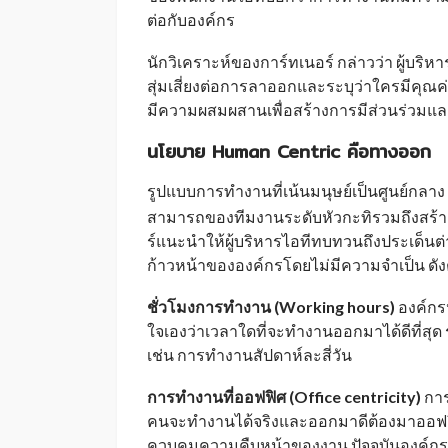
ต่อกับองค์กร
นักวิเคราะห์ของการ์ทเนอร์ กล่าวว่า ผู้บริ
สุ่มเสี่ยงต่อการลาออกและระบุว่าใครมีคุณ
มีความผสมผสานเพื่อสร้างการมีส่วนร่วมและเ
นโยบาย Human Centric คือทางออก
รูปแบบการทำงานที่เน้นมนุษย์เป็นศูนย์กลา
สามารถของทีมงานระดับหัวกะทิรวมถึงสร้าง
ร์แนะนำให้ผู้บริหารไอทีทบทวนถึงประเด็น
ก้าวหน้าขององค์กรโดยไม่มีความจำเป็น ดังต
ชั่วโมงการทำงาน (
Working hours)
องค์กร
ใจเองว่าเวลาใดที่จะทำงานออกมาได้ดีที่สุ
เช่น การทำงานสัปดาห์ละสี่วัน
การทำงานที่ออฟฟิศ (
Office centricity)
การ
คนจะทำงานได้จริงและออกมาดีต้องมาออฟฟิ
ควบคุมความคืบหน้าของงาน ปัจจุบันองค์ก