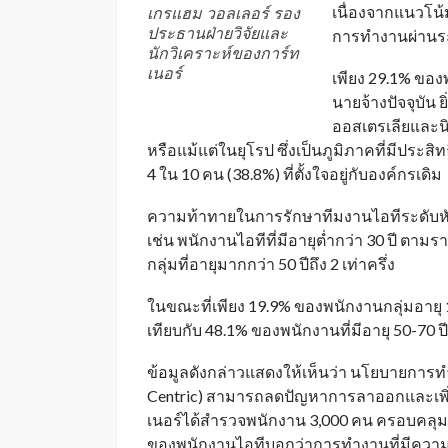
เนื่องจากแนวโน้
เกรแฮม วอลเลอร์ รอง
ประธานฝ่ายวิจัยและ
การทำงานผ่านร
นักวิเคราะห์ของการ์ท
เนอร์
เพียง 29.1% ของพ
นายจ้างปัจจุบัน ย
ออสเตรเลียและนิว
หรือแม้แต่ในยุโรป ซึ่งเป็นภูมิภาคที่มีประส
4 ใน 10 คน (38.8%) ที่ตั้งใจอยู่กับองค์กรเดิม
ความท้าทายในการรักษาทีมงานไอทีระดับหัว
เช่น พนักงานไอทีที่มีอายุต่ำกว่า 30 ปี ตาม
กลุ่มที่อายุมากกว่า 50 ปีถึง 2 เท่าครึ่ง
ในขณะที่เพียง 19.9% ของพนักงานกลุ่มอายุ 18-
เทียบกับ 48.1% ของพนักงานที่มีอายุ 50-70 ปี
ข้อมูลดังกล่าวแสดงให้เห็นว่า นโยบายการทำ
Centric) สามารถลดปัญหาการลาออกและเพิ่มป
เนอร์ได้สำรวจพนักงาน 3,000 คน ครอบคลุ
ของพนักงานไอทีบอกว่าการทำงานที่มีความย