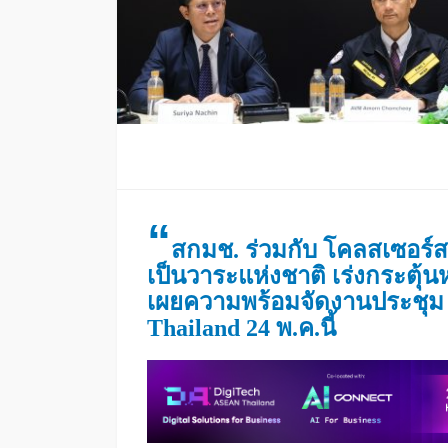
“
สกมช. ร่วมกับ โคลสเซอร์สต
เป็นวาระแห่งชาติ
เร่งกระตุ้
เผยความพร้อมจัดงานประชุ
Thailand 24 พ.ค.นี้