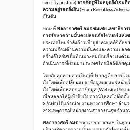
security posture)
จากศัตรูที่ไม่หยุดยั้งโจมตี
ความอยู่รอดยั่งยืน
(From Relentless Adversar
เป็นต้น
ขณะที่
พลอากาศตรี
อมร ชมเชย เลขาธิกา
การรักษาความมั่นคงปลอดภัยไซเบอร์แห่งช
ประเทศไทยกำลังก้าวเข้าสู่สังคมยุคดิจิทัลอ
ความพร้อมด้านความมั่นคงและความปลอดภั
สร้างอีโคซิสเต็มที่เหมาะสมเป็นเรื่องเร่งด่ว
ดำเนินการ ที่ผ่านมาประเทศไทยมีสถิติภัยคุ
โดยภัยคุกคามส่วนใหญ่ที่ปรากฎคือ การโจมต
เว็บไซต์เพื่อเปลี่ยนแปลงข้อมูลเผยแพร่หน้
เว็บไซต์เพื่อหลอกเอาข้อมูล (Website Phis
เพื่อหลอกให้ผู้เข้าถึงเว็บดาวน์โหลดไปติดตั
3 อันดับได้แก่ หน่วยงานทางการศึกษา จำนวน
243 เหตุการณ์ หน่วยงานสาธารณสุข จำนวน
พลอากาศตรี
อมร
กล่าวต่อว่า สกมช. ในฐาน
บริหารจัดการความมั่นคงปลอดภัยไซเบอร์ขอ