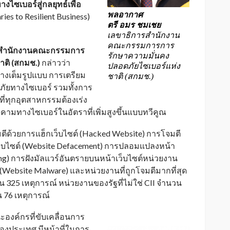
ทางไซเบอร์สู่กลยุทธ์เพื่อ
พลอากาศ
ies to Resilient Business)
ตรี อมร ชมเชย
เลขาธิการสำนักงาน
คณะกรรมการการ
รสำนักงานคณะกรรมการ
รักษาความมั่นคง
าติ
(สกมช.)
กล่าวว่า
ปลอดภัยไซเบอร์แห่ง
ย่างเต็มรูปแบบ การเตรียม
ชาติ (สกมช.)
ยทางไซเบอร์ รวมทั้งการ
นที่ทุกอุตสาหกรรมต้องเร่ง
มคามทางไซเบอร์ในอัตราที่เพิ่มสูงขึ้นแบบทวีคูณ
ีด้วยการแฮ็กเว็บไซต์ (Hacked Website) การโจมตี
าเว็บไซต์ (Website Defacement) การปลอมแปลงหน้า
hing) การฝังมัลแวร์อันตรายบนหน้าเว็บไซต์หน่วยงาน
้ง (Website Malware) และหน่วยงานที่ถูกโจมตีมากที่สุด
 325 เหตุการณ์ หน่วยงานของรัฐที่ไม่ใช่ CII จำนวน
 76 เหตุการณ์
ะองค์กรที่ขับเคลื่อนการ
งประเทศ มีหน้าที่ในการ