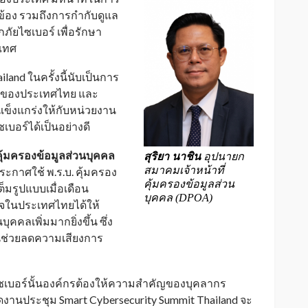
้อง รวมถึงการกำกับดูแล
กภัยไซเบอร์ เพื่อรักษา
เทศ
land ในครั้งนี้นับเป็นการ
ฐของประเทศไทย และ
แข็งแกร่งให้กับหน่วยงาน
อร์ได้เป็นอย่างดี
คุ้มครองข้อมูลส่วนบุคคล
สุริยา นาชิน
อุปนายก
สมาคมเจ้าหน้าที่
ระกาศใช้ พ.ร.บ. คุ้มครอง
คุ้มครองข้อมูลส่วน
ต็มรูปแบบเมื่อเดือน
บุคคล (DPOA)
กิจในประเทศไทยได้ให้
ลเพิ่มมากยิ่งขึ้น ซึ่ง
นช่วยลดความเสียงการ
ไซเบอร์นั้นองค์กรต้องให้ความสำคัญของบุคลากร
ัดงานประชุม Smart Cybersecurity Summit Thailand จะ