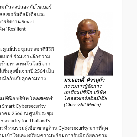
มั่นคงปลอดภัยไซเบอร์
ลสเซอร์สติลมีเดีย และ
การจัดงาน Smart
ด “Resilient
 ศูนย์ประชุมแห่งชาติสิริกิ
ซเบอร์ ร่วมเจาะลึกความ
ยร้ายทางเทคโนโลยี จาก
ิ่มสูงขึ้นจากปี 2564 เป็น
มรับมือกับภัยคุกคามทาง
มร.แอนดี้ คิวานูก้า
กรรมการผู้จัดการ
เอเชียแปซิฟิก บริษัท
ยแปซิฟิก บริษัท โคลสเซอร์
โคลสเซอร์สติลมีเดีย
(CloserStill Media)
น Smart Cybersecurity
ฤษภาคม 2566 ณ ศูนย์ประชุม
ersecurity for Thailand’s
ที่รวบรวมผู้เชี่ยวชาญด้าน Cybersecurity มากที่สุด
วามเข้าใจและเตรียมความพร้อมการรับมือภัยคุกคาม