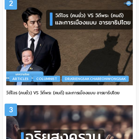
2
ARTICLES
COLUMNIST
DR.KRIENGSAK CHAREONWONGSAK
วิถีโจร (คนชั่ว) VS วิถีพระ (คนดี) และการเมืองแบบ อารยาธิปไตย
3