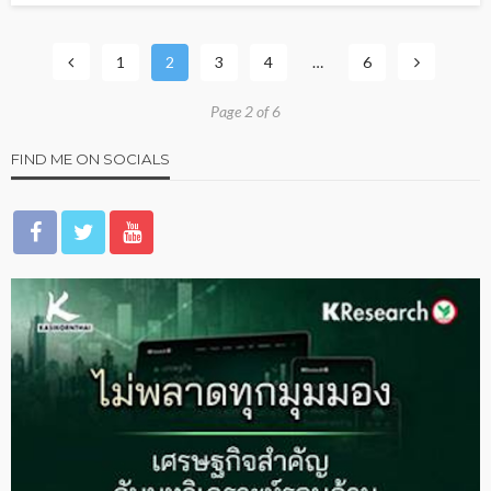
1
2
3
4
…
6
Page 2 of 6
FIND ME ON SOCIALS