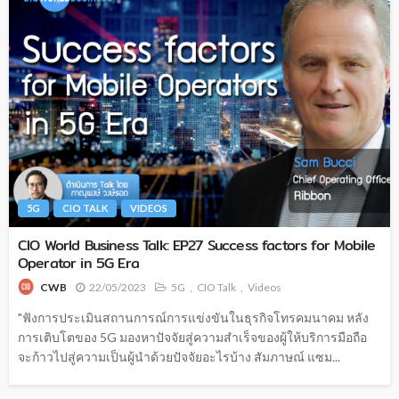
5G
CIO TALK
VIDEOS
CIO World Business Talk: EP27 Success factors for Mobile
Operator in 5G Era
22/05/2023
5G
CIO Talk
Videos
CWB
"ฟังการประเมินสถานการณ์การแข่งขันในธุรกิจโทรคมนาคม หลัง
การเติบโตของ 5G มองหาปัจจัยสู่ความสำเร็จของผู้ให้บริการมือถือ
จะก้าวไปสู่ความเป็นผู้นำด้วยปัจจัยอะไรบ้าง สัมภาษณ์ แซม...