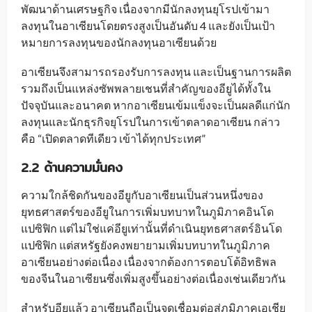
พัฒนาด้านเศรษฐกิจ เนื่องจากมีนักลงทุนยุโรปเข้ามา
ลงทุนในอาเซียนโดยตรงสูงเป็นอันดับ 4 และยังเป็นเป้า
หมายการลงทุนของนักลงทุนอาเซียนด้วย
อาเซียนจึงสามารถรองรับการลงทุน และเป็นฐานการผลิต
รวมถึงเป็นแหล่งซัพพลายเชนที่สำคัญของอียูได้ทั้งใน
ปัจจุบันและอนาคต หากอาเซียนเข้มแข็งจะเป็นผลดีแก่นัก
ลงทุนและนักธุรกิจยุโรปในการเข้าตลาดอาเซียน กล่าว
คือ “เปิดตลาดทีเดียว เข้าได้ทุกประเทศ”
2.2
ด้านความมั่นคง
ความใกล้ชิดกันของอียูกับอาเซียนเป็นส่วนหนึ่งของ
ยุทธศาสตร์ของอียูในการเพิ่มบทบาทในภูมิภาคอินโด
แปซิฟิก แต่ไม่ใช่แค่อียูเท่านั้นที่ดำเนินยุทธศาสตร์อินโด
แปซิฟิก แต่สหรัฐยังคงพยายามเพิ่มบทบาทในภูมิภาค
อาเซียนอย่างต่อเนื่อง เนื่องจากต้องการตอบโต้อิทธิพล
ของจีนในอาเซียนซึ่งเพิ่มสูงขึ้นอย่างต่อเนื่องเช่นเดียวกัน
สำหรับอียูแล้ว อาเซียนถือเป็นจุดเชื่อมต่อสู่ภูมิภาคเอเชีย