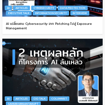
AI
ARTICLES
CYBERSECURITY
DATA PROTECTION
EXECUTIVE TALK
INFORMATION SECURITY
INTERVIEW
AI เปลี่ยนเกม Cybersecurity จาก Patching ไปสู่ Exposure
Management
AI
ARTICLES
CIO TALK
COLUMNIST
SANSIRI SIRISANTAKUPT