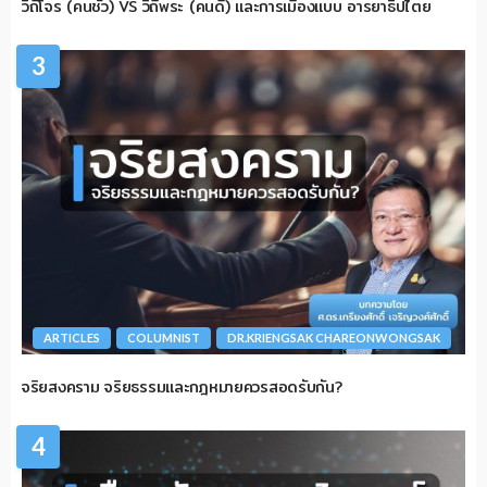
วิถีโจร (คนชั่ว) VS วิถีพระ (คนดี) และการเมืองแบบ อารยาธิปไตย
3
ARTICLES
COLUMNIST
DR.KRIENGSAK CHAREONWONGSAK
จริยสงคราม จริยธรรมและกฎหมายควรสอดรับกัน?
4