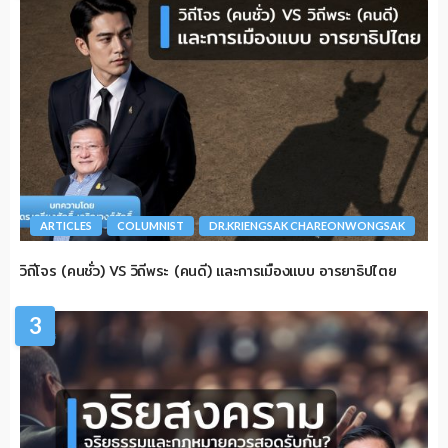
ARTICLES
COLUMNIST
DR.KRIENGSAK CHAREONWONGSAK
วิถีโจร (คนชั่ว) VS วิถีพระ (คนดี) และการเมืองแบบ อารยาธิปไตย
3