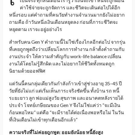
เป็นจริง ทุกสิ้นเดือน เรารู้ว่าเงินจะเข้า หนี้จะถูกผ่อน
ค่าใช้จ่ายจะถูกจัดการ และชีวิตจะเดินต่อไปได้อีก
หนึ่งรอบ แต่คำถามที่คนวัยทำงานจำนวนมากยังไม่อยาก
ถามคือ ถ้าวันหนึ่งเงินเดือนหยุดลง ก่อนที่ภาระชีวิตจะ
หยุดตาม เราจะอยู่อย่างไร
สำหรับคน Gen Y คำถามนี้ไม่ใช่เรื่องไกลอีกต่อไป จากรุ่น
ที่เคยถูกพูดถึงว่าเปลี่ยนโลกการทำงาน กล้าตั้งคำถามกับ
งานประจำ ให้ความสำคัญกับ work-life balance เปลี่ยน
งานได้โดยไม่รู้สึกผิด และไม่อยากให้ชีวิตทั้งหมดถูก
นิยามด้วยออฟฟิศ
แต่วันนี้คนกลุ่มเดียวกันกำลังก้าวเข้าสู่ช่วงอายุ 35–45 ปี
วัยที่ยังไม่แก่ แต่เริ่มเห็นภาระจริงชัดขึ้น ทั้งบ้าน รถ หนี้
ระยะยาว ลูก พ่อแม่สูงวัย สุขภาพ และอนาคตหลังรายได้
ประจำ โจทย์เกษียณของ Gen Y จึงไม่ใช่แค่ว่า “จะมีเงิน
ก้อนพอไหม” แต่คือ “จะมีรายได้ต่อเนื่องพอหรือไม่ ในวัน
ที่เงินเดือนไม่เข้าทุกเดือนอีกแล้ว”
ความจริงที่ไม่ค่อยถูกพูด: ออมยังน้อย หนี้ยังสูง