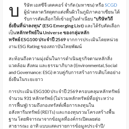
บ
ริษัท เอสซีจี เดคคอร์ จำกัด (มหาชน) หรือ
SCGD
ผู้นำตลาดวัสดุตกแต่งพื้นผิวในภูมิภาคอาเซียน ได้
รับการคัดเลือกให้เข้าอยู่ในทำเนียบ
“
บริษัทวิถี
ยั่งยืนที่น่าลงทุน
”
(
ESG Emerging List)
และได้รับคัดเลือก
เป็น
หลักทรัพย์ใน
Universe
ของกลุ่มหลัก
ทรัพย์
ESG100
ประจำปี
2569
จากการประเมินโดยหน่วย
งาน ESG Rating ของสถาบันไทยพัฒน์
สะท้อนถึงความมุ่งมั่นในการดำเนินธุรกิจตามหลักสิ่ง
แวดล้อม สังคม และธรรมาภิบาล (Environmental, Social
and Governance: ESG) ควบคู่กับการสร้างการเติบโตอย่าง
ยั่งยืนในระยะยาว
การประเมิน ESG100 ประจำปี 2569 ครอบคลุมหลักทรัพย์
จำนวน 931 หลักทรัพย์ (ไม่รวมหลักทรัพย์ที่อยู่ระหว่าง
การฟื้นฟู) รวมถึงกองทรัสต์เพื่อการลงทุนใน
อสังหาริมทรัพย์ (REITs) และกองทุนรวมโครงสร้างพื้น
ฐาน โดยพิจารณาจากข้อมูลที่องค์กรเปิดเผยต่อ
สาธารณะ อาทิ แบบแสดงรายการข้อมูลประจำปี/