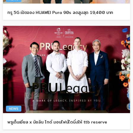
ทรู 5G เปิดจอง HUAWEI Pura 90s ลดสูงสุด 19,400 บาท
NEWS
พรูเด็นเชียล x มิชลิน ไกด์ มอบไฟน์ไดนิ่งให้ ttb reserve