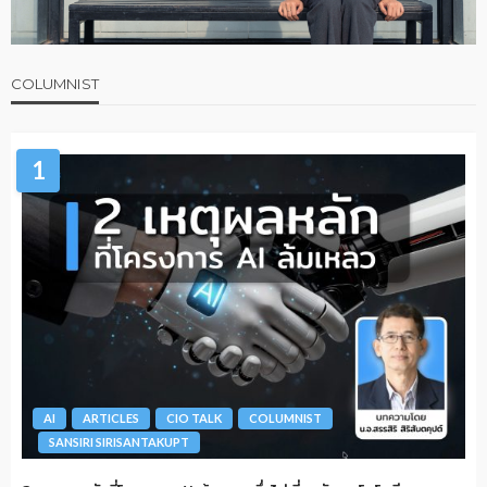
COLUMNIST
1
AI
ARTICLES
CIO TALK
COLUMNIST
SANSIRI SIRISANTAKUPT