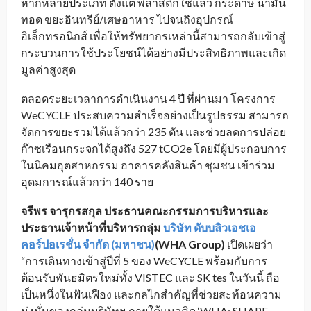
หากหลายประเภท ตั้งแต่ พลาสติกใช้แล้ว กระดาษ น้ำมัน
ทอด ขยะอินทรีย์/เศษอาหาร ไปจนถึงอุปกรณ์
อิเล็กทรอนิกส์ เพื่อให้ทรัพยากรเหล่านี้สามารถกลับเข้าสู่
กระบวนการใช้ประโยชน์ได้อย่างมีประสิทธิภาพและเกิด
มูลค่าสูงสุด
ตลอดระยะเวลาการดำเนินงาน 4 ปี ที่ผ่านมา โครงการ
WeCYCLE ประสบความสำเร็จอย่างเป็นรูปธรรม สามารถ
จัดการขยะรวมได้แล้วกว่า 235 ตัน และช่วยลดการปล่อย
ก๊าซเรือนกระจกได้สูงถึง 527 tCO2e โดยมีผู้ประกอบการ
ในนิคมอุตสาหกรรม อาคารคลังสินค้า ชุมชน เข้าร่วม
อุดมการณ์แล้วกว่า 140 ราย
จรีพร จารุกรสกุล ประธานคณะกรรมการบริหารและ
ประธานเจ้าหน้าที่บริหารกลุ่ม
บริษัท ดับบลิวเอชเอ
คอร์ปอเรชั่น จำกัด (มหาชน)
(WHA Group)
เปิดเผยว่า
“การเดินทางเข้าสู่ปีที่ 5 ของ WeCYCLE พร้อมกับการ
ต้อนรับพันธมิตรใหม่ทั้ง VISTEC และ SK tes ในวันนี้ ถือ
เป็นหนึ่งในฟันเฟือง และกลไกสำคัญที่ช่วยสะท้อนความ
มุ่งมั่นของกลุ่มบริษัทฯ ภายใต้แนวคิด ‘WHA: SHAPE