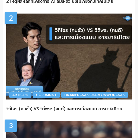
2 เหตุผลหลักที่โครงการ AI ล้มเหลว ซึ่งไม่เกี่ยวกับเทคโนโลยี
2
ARTICLES
COLUMNIST
DR.KRIENGSAK CHAREONWONGSAK
วิถีโจร (คนชั่ว) VS วิถีพระ (คนดี) และการเมืองแบบ อารยาธิปไตย
3