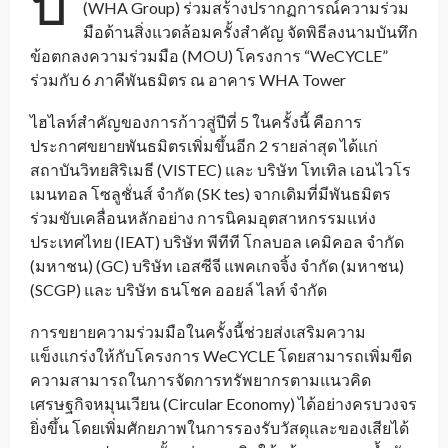
บ
(WHA Group) ร่วมสร้างปรากฏการณ์ความร่วม
มือด้านสิ่งแวดล้อมครั้งสำคัญ จัดพิธีลงนามบันทึก
ข้อตกลงความร่วมมือ (MOU) โครงการ “WeCYCLE”
ร่วมกับ 6 ภาคีพันธมิตร ณ อาคาร WHA Tower
ไฮไลท์สำคัญของการก้าวสู่ปีที่ 5 ในครั้งนี้ คือการ
ประกาศขยายพันธมิตรเพิ่มขึ้นอีก 2 รายล่าสุด ได้แก่
สถาบันวิทยสิริเมธี (VISTEC) และ บริษัท โทเทิล เอนไวโร
เมนทอล โซลูชั่นส์ จำกัด (SK tes) จากเดิมที่มีพันธมิตร
ร่วมขับเคลื่อนหลักอย่าง การนิคมอุตสาหกรรมแห่ง
ประเทศไทย (IEAT) บริษัท พีทีที โกลบอล เคมิคอล จำกัด
(มหาชน) (GC) บริษัท เอสซีจี แพคเกจจิ้ง จำกัด (มหาชน)
(SCGP) และ บริษัท ธนโชค ออยล์ ไลท์ จำกัด
การขยายความร่วมมือในครั้งนี้ช่วยส่งเสริมความ
แข็งแกร่งให้กับโครงการ WeCYCLE โดยสามารถเพิ่มขีด
ความสามารถในการจัดการทรัพยากรตามแนวคิด
เศรษฐกิจหมุนเวียน (Circular Economy) ได้อย่างครบวงจร
ยิ่งขึ้น โดยเพิ่มศักยภาพในการรองรับวัสดุและของเสียได้