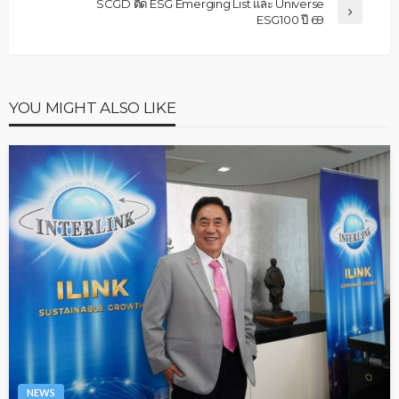
SCGD ติด ESG Emerging List และ Universe
ESG100 ปี 69
YOU MIGHT ALSO LIKE
NEWS