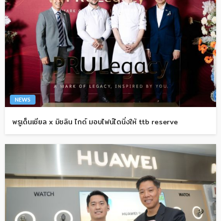
NEWS
พรูเด็นเชียล x มิชลิน ไกด์ มอบไฟน์ไดนิ่งให้ ttb reserve