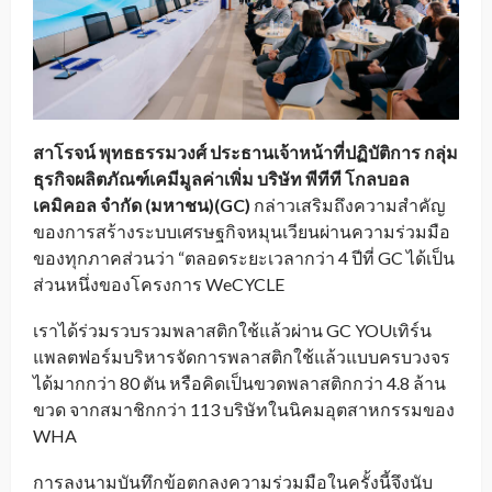
สาโรจน์ พุทธธรรมวงศ์ ประธานเจ้าหน้าที่ปฏิบัติการ กลุ่ม
ธุรกิจผลิตภัณฑ์เคมีมูลค่าเพิ่ม บริษัท
พีทีที โกลบอล
เคมิคอล จำกัด (มหาชน)(GC)
กล่าวเสริมถึงความสำคัญ
ของการสร้างระบบเศรษฐกิจหมุนเวียนผ่านความร่วมมือ
ของทุกภาคส่วนว่า “ตลอดระยะเวลากว่า 4 ปีที่ GC ได้เป็น
ส่วนหนึ่งของโครงการ WeCYCLE
เราได้ร่วมรวบรวมพลาสติกใช้แล้วผ่าน GC YOUเทิร์น
แพลตฟอร์มบริหารจัดการพลาสติกใช้แล้วแบบครบวงจร
ได้มากกว่า 80 ตัน หรือคิดเป็นขวดพลาสติกกว่า 4.8 ล้าน
ขวด จากสมาชิกกว่า 113 บริษัทในนิคมอุตสาหกรรมของ
WHA
การลงนามบันทึกข้อตกลงความร่วมมือในครั้งนี้จึงนับ