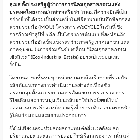
สุเมธ ตั้งประเสริฐ ผู้ว่าการการนิคมอุตสาหกรรมแห่ง
ประเทศไทย
(กนอ.) กล่าวเสริมว่า
“กนอ. มีความยินดีเป็น
อย่างยิ่งที่ได้ร่วมเป็นส่วนหนึ่งในพิธีลงนามบันทึกข้อตกลง
ความร่วมมือ (MOU) โครงการ WeCYCLE ในวันนี้ ซึ่ง
การก้าวเข้าสู่ปีที่ 5 ถือ เป็นโครงการต้นแบบที่สะท้อนถึง
ความร่วมมืออันเข้มแข็งระหว่างภาครัฐ ภาคเอกชน และ
ภาคชุมชน ในการร่วมกันขับเคลื่อน “นิคมอุตสาหกรรม
เชิงนิเวศ” (Eco-Industrial Estate) อย่างเป็นระบบและ
ยั่งยืน
โดย กนอ. ขอชื่นชมทุกหน่วยงานภาคีเครือข่ายที่ร่วมกัน
ผลักดันแนวทางการดำเนินงานอย่างต่อเนื่อง ซึ่ง
ครอบคลุมตั้งแต่ กระบวนการคัดแยก การรวบรวม การ
รีไซเคิล และการหมุนเวียนกลับมาใช้ประโยชน์ใหม่
ตลอดจนการสร้าง องค์ความรู้เพื่อยกระดับความตระหนัก
รู้ให้แก่ชุมชนและสถานประกอบการ
ซึ่งไม่เพียงแต่จะช่วยลดผลกระทบ ต่อสิ่งแวดล้อม ลด
ปริมาณขยะ และลดการปล่อยก๊าซเรือนกระจกเท่านั้น แต่