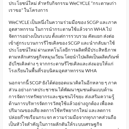
ประโยชน์ใหม่ สำหรับกิจกรรม WeCYCLE “กระดาษเก่า
เราขอ” ในโครงการ
WeCYCLE เป็นหนึ่งในความร่วมมือของ SCGP และภาค
อุตสาหกรรม ในการนำกระดาษใช้แล้วจาก WHA ไป
จัดการอย่างเป็นระบบ ตั้งแต่การรวบรวม คัดแยก ส่งต่อ
เข้าสู่กระบวนการรีไซเคิลของ SCGP และนำกลับมาใช้
ประโยชน์ใหม่ ผ่านเทคโนโลยีการผลิตที่มีประสิทธิภาพ
ตามหลักเศรษฐกิจหมุนเวียน โดยนำไปผลิตเป็นผลิตภัณฑ์
อัปไซเคิลต่าง ๆ จากกระดาษรีไซเคิลและส่งมอบให้แก่
โรงเรียนในพื้นที่รอบนิคมอุตสาหกรรม WHA
นอกจากนี้ SCGP ยังได้ต่อยอดแนวคิดในอีกหลาย ๆ ภาค
ส่วน อย่างภาคประชาชน ได้พัฒนาชุมชนต้นแบบด้าน
การจัดการทรัพยากรและชุมชนไร้ขยะ ส่งเสริมความรู้
ด้านการบริหารจัดการวัสดุใช้แล้วอย่างถูกต้อง เพื่อลด
ปริมาณของเสีย ลดการใช้ทรัพยากรใหม่ และลดการ
ปล่อยก๊าซเรือนกระจก ความร่วมมือจากทุกภาคส่วนถือ
เป็นหัวใจสำคัญในการผลักดันให้ระบบเศรษฐกิจ