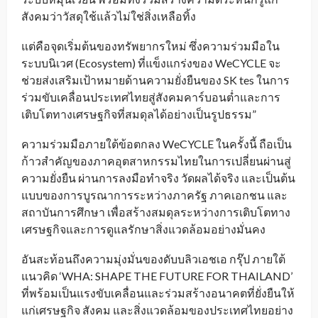
สังคมว่าวัสดุใช้แล้วไม่ใช่สิ่งเหลือทิ้ง
แต่คือจุดเริ่มต้นของทรัพยากรใหม่ ซึ่งความร่วมมือใน
ระบบนิเวศ (Ecosystem) ที่แข็งแกร่งของ WeCYCLE จะ
ช่วยส่งเสริมเป้าหมายด้านความยั่งยืนของ SK tes ในการ
ร่วมขับเคลื่อนประเทศไทยสู่สังคมคาร์บอนต่ำและการ
เติบโตทางเศรษฐกิจที่สมดุลได้อย่างเป็นรูปธรรม”
ความร่วมมือภายใต้ข้อตกลง WeCYCLE ในครั้งนี้ ถือเป็น
ก้าวสำคัญของภาคอุตสาหกรรมไทยในการเปลี่ยนผ่านสู่
ความยั่งยืน ผ่านการลงมือทำจริง วัดผลได้จริง และเป็นต้น
แบบของการบูรณาการระหว่างภาครัฐ ภาคเอกชน และ
สถาบันการศึกษา เพื่อสร้างสมดุลระหว่างการเติบโตทาง
เศรษฐกิจและการดูแลรักษาสิ่งแวดล้อมอย่างมั่นคง
อันสะท้อนถึงความมุ่งมั่นของดับบลิวเอชเอ กรุ๊ป ภายใต้
แนวคิด ‘WHA: SHAPE THE FUTURE FOR THAILAND’
ที่พร้อมเป็นแรงขับเคลื่อนและร่วมสร้างอนาคตที่ยั่งยืนให้
แก่เศรษฐกิจ สังคม และสิ่งแวดล้อมของประเทศไทยอย่าง