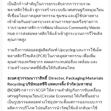
เป็นอีกก้าวสำคัญในการยกระดับจากการรวบรวม
พลาสติกใช้แล้ว สู่การสร้างระบบนิเวศเศรษฐกิจหมุนเวียน
ที่เชื่อมโยงภาคอุตสาหกรรม ชุมชน และผู้ใช้ปลายทาง
เข้าด้วยกันอย่างครบวงจร ผ่านการขยายเครือข่ายการ
รวบรวมพลาสติก การพัฒนาต้นแบบ Community Waste
Hub การส่งต่อพลาสติกใช้แล้วเข้าสู่กระบวนการรีไซเคิล
คุณภาพสูง
รวมถึงการต่อยอดสู่ผลิตภัณฑ์ Upcycling และการใช้เม็ด
พลาสติกรีไซเคิล (PCR) ในภาคอุตสาหกรรม เพื่อเพิ่ม
คุณค่าของทรัพยากร ลดผลกระทบต่อสิ่งแวดล้อม และ
ร่วมสร้างอนาคตที่ยั่งยืนให้กับสังคมไทย
ธเนศ สุวรรณนาวาสิทธิ์
Director, Packaging Materials
Recycling บริษัทเอสซีจี แพคเกจจิ้ง จำกัด (มหาชน)
(SCGP)
กล่าวว่า SCGP ให้ความสำคัญกับการขับเคลื่อน
เศรษฐกิจหมุนเวียน (Circular Economy) ให้เกิดขึ้นอย่าง
เป็นรูปธรรมตลอดห่วงโซ่อุปทาน ตั้งแต่การออกแบบ การ
ผลิต การบริโภค ไปจนถึงการนำวัสดุใช้แล้วกลับมาใช้