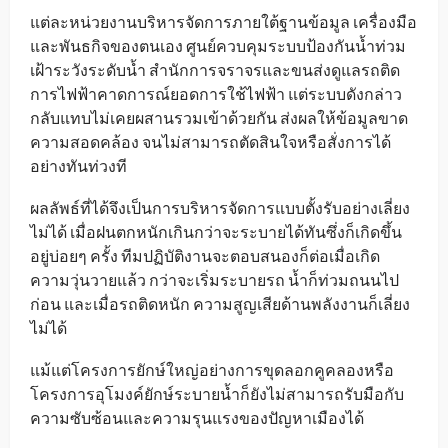
แต่ละหน่วยงานบริหารจัดการภายใต้ฐานข้อมูล เครื่องมือ
และพันธกิจของตนเอง ศูนย์ควบคุมระบบป้องกันน้ำท่วม
เฝ้าระวังระดับน้ำ สำนักการจราจรและขนส่งดูแลรถติด
การไฟฟ้าคาดการณ์ยอดการใช้ไฟฟ้า แต่ระบบดังกล่าว
กลับแทบไม่เคยผสานรวมเข้าด้วยกัน ส่งผลให้ข้อมูลขาด
ความสอดคล้อง จนไม่สามารถตัดสินใจหรือสั่งการได้
อย่างทันท่วงที
ผลลัพธ์ที่ได้จึงเป็นการบริหารจัดการแบบตั้งรับอย่างเลี่ยง
ไม่ได้ เมื่อฝนตกหนักเกินกว่าจะระบายได้ทันซึ่งก็เกิดขึ้น
อยู่บ่อยๆ ครั้ง ทีมปฏิบัติงานจะตอบสนองก็ต่อเมื่อเกิด
ความวุ่นวายแล้ว กว่าจะเริ่มระบายรถ น้ำก็ท่วมถนนไป
ก่อน และเมื่อรถติดหนัก ความสูญเสียด้านพลังงานก็เลี่ยง
ไม่ได้
แม้แต่โครงการยักษ์ใหญ่อย่างการขุดลอกคูคลองหรือ
โครงการอุโมงค์ยักษ์ระบายน้ำก็ยังไม่สามารถรับมือกับ
ความซับซ้อนและความรุนแรงของปัญหาเมืองได้