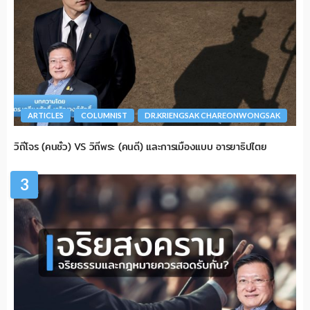
ARTICLES
COLUMNIST
DR.KRIENGSAK CHAREONWONGSAK
วิถีโจร (คนชั่ว) VS วิถีพระ (คนดี) และการเมืองแบบ อารยาธิปไตย
3