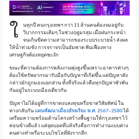
ใ
นทุกปี คนกรุงเทพฯ กว่า 11 ล้านคนต้องจมอยู่กับ
วิบากกรรมเดิมๆ ในช่วงฤดูมรสุม เมื่อฝนกระหน่ำ
จนเกินขีดความสามารถของระบบระบายน้ำ ส่งผล
ให้น้ำท่วมขัง การจราจรเป็นอัมพาต ฟันเฟืองทาง
เศรษฐกิจต้องหยุดชะงัก
ข
ณะที่ความต้องการพลังงานพุ่งสูงขึ้นเพราะอาคารต่างๆ
ต้องใช้ทรัพยากรมารับมือกับปัญหาที่เกิดขึ้น แต่ปัญหาดัง
กล่าวมักถูกมองแยกส่วน ทั้งที่จริงแล้วคือทุกปัญหาพัวพัน
กันอยู่ในระบบเมืองเดียวกัน
ปัญหาไม่ได้อยู่ที่การขาดงบลงทุนหรือขาดวิสัยทัศน์ ใน
ทางกลับกัน
แผนพัฒนาเมืองอัจฉริยะ พ.ศ. 2567–2580
ได้
เตรียมความพร้อมด้านโครงสร้างพื้นฐานให้กรุงเทพฯ ไว้
ค่อนข้างดีแล้ว แต่จุดบอดที่แท้จริงคือการทำงานแบบต่าง
คนต่างทำหรือระบบไซโลที่ฝังรากลึก