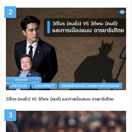
2
ARTICLES
COLUMNIST
DR.KRIENGSAK CHAREONWONGSAK
วิถีโจร (คนชั่ว) VS วิถีพระ (คนดี) และการเมืองแบบ อารยาธิปไตย
3