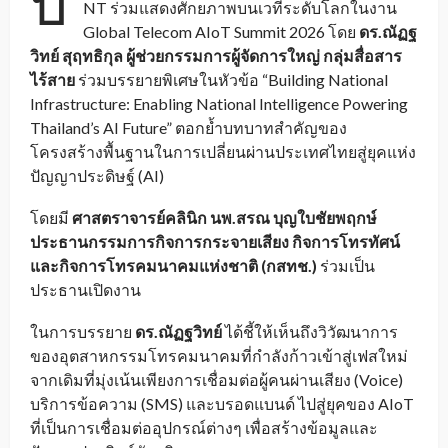
บ
NT ร่วมแสดงศักยภาพบนเวทีระดับโลกในงาน
Global Telecom AIoT Summit 2026 โดย
ดร.ณัฏฐ
วิทย์ สุฤทธิกุล ผู้ช่วยกรรมการผู้จัดการใหญ่ กลุ่มสื่อสาร
ไร้สาย
ร่วมบรรยายพิเศษในหัวข้อ “Building National
Infrastructure: Enabling National Intelligence Powering
Thailand’s AI Future” ตอกย้ำบทบาทสำคัญของ
โครงสร้างพื้นฐานในการเปลี่ยนผ่านประเทศไทยสู่ยุคแห่ง
ปัญญาประดิษฐ์ (AI)
โดยมี
ศาสตราจารย์คลินิก นพ.สรณ บุญใบชัยพฤกษ์
ประธานกรรมการกิจการกระจายเสียง กิจการโทรทัศน์
และกิจการโทรคมนาคมแห่งชาติ (กสทช.)
ร่วมเป็น
ประธานเปิดงาน
ในการบรรยาย
ดร.ณัฏฐวิทย์
ได้ชี้ให้เห็นถึงวิวัฒนาการ
ของอุตสาหกรรมโทรคมนาคมที่กำลังก้าวเข้าสู่เฟสใหม่
จากเดิมที่มุ่งเน้นเพียงการเชื่อมต่อผู้คนผ่านเสียง (Voice)
บริการข้อความ (SMS) และบรอดแบนด์ ไปสู่ยุคของ AIoT
ที่เป็นการเชื่อมต่ออุปกรณ์ต่างๆ เพื่อสร้างข้อมูลและ