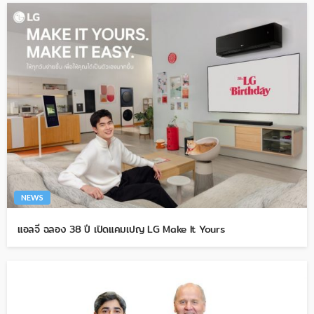
NEWS
แอลจี ฉลอง 38 ปี เปิดแคมเปญ LG Make It Yours