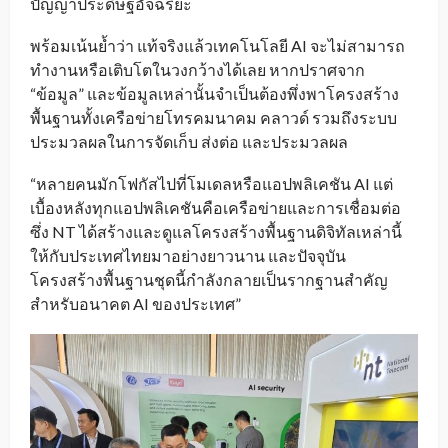
ปัญญาประดิษฐ์อัจฉริยะ
พร้อมเน้นย้ำว่า แท้จริงแล้วเทคโนโลยี AI จะไม่สามารถ
ทำงานหรือเติบโตในวงกว้างได้เลย หากปราศจาก
“ข้อมูล” และข้อมูลเหล่านั้นจำเป็นต้องพึ่งพาโครงสร้าง
พื้นฐานทั้งเครือข่ายโทรคมนาคม คลาวด์ รวมถึงระบบ
ประมวลผลในการจัดเก็บ ส่งต่อ และประมวลผล
“หลายคนมักโฟกัสไปที่โมเดลหรือแอปพลิเคชัน AI แต่
เบื้องหลังทุกแอปพลิเคชันคือเครือข่ายและการเชื่อมต่อ
ซึ่ง NT ได้สร้างและดูแลโครงสร้างพื้นฐานดิจิทัลเหล่านี้
ให้กับประเทศไทยมาอย่างยาวนาน และปัจจุบัน
โครงสร้างพื้นฐานชุดนี้กำลังกลายเป็นรากฐานสำคัญ
สำหรับอนาคต AI ของประเทศ”