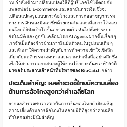
“AI กำลังเข้ามาเปลี่ยนแปลงวิธีที่ผู้บริโภคใช้โต้ตอบกับ
แพลตฟอร์ม E-commerce และสถาบันการเงิน ซึ่งจะ
เปลี่ยนแปลงรูปแบบการฉ้อโกงและการก่ออาชญากรรม
ทางการเงินของมิจฉาชีพด้วยเช่นกัน และเมื่อการโต้ตอบ
บนโลกดิจิทัลเติบโตขึ้นอย่างรวดเร็ว หันไปพึ่งพาระบบ
อัตโนมัติ และถูกขับเคลื่อนโดย AI Agents มากขึ้นเรื่อย ๆ
เราจำเป็นต้องก้าวข้ามการยืนยันตัวตนในรูปแบบเดิม ๆ
และหันมาให้ความสำคัญกับการทำความเข้าใจเชิงลึก
เกี่ยวกับพฤติกรรม เจตนา และความน่าเชื่อถืออย่างลึกซึ้ง
เพื่อให้สามารถตอบสนองผู้ใช้งานได้อย่างทันท่วงที”
กาดี
มาซอร์ ประธานเจ้าหน้าที่บริหารของ BioCatch
กล่าว
ประเด็นสำคัญ: ผลสำรวจชี้ไทยมีความเสี่ยง
ด้านการฉ้อโกงสูงกว่าค่าเฉลี่ยโลก
จากผลสำรวจพบว่า สถาบันการเงินของไทยกำลังเผชิญ
ความเสี่ยงด้านการฉ้อโกงในหลายมิติที่สูงกว่าค่าเฉลี่ย
ทั่วโลกอย่างมีนัยสำคัญ