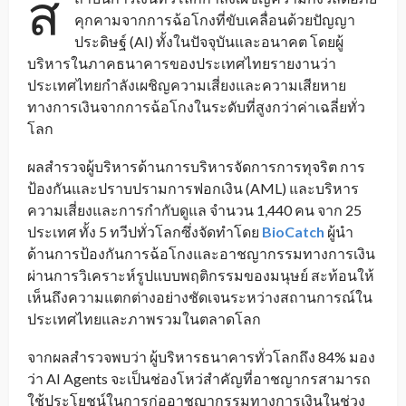
ส
คุกคามจากการฉ้อโกงที่ขับเคลื่อนด้วยปัญญา
ประดิษฐ์ (AI) ทั้งในปัจจุบันและอนาคต โดยผู้
บริหารในภาคธนาคารของประเทศไทยรายงานว่า
ประเทศไทยกำลังเผชิญความเสี่ยงและความเสียหาย
ทางการเงินจากการฉ้อโกงในระดับที่สูงกว่าค่าเฉลี่ยทั่ว
โลก
ผลสำรวจผู้บริหารด้านการบริหารจัดการการทุจริต การ
ป้องกันและปราบปรามการฟอกเงิน (AML) และบริหาร
ความเสี่ยงและการกำกับดูแล จำนวน 1,440 คน จาก 25
ประเทศ ทั้ง 5 ทวีปทั่วโลกซึ่งจัดทำโดย
BioCatch
ผู้นำ
ด้านการป้องกันการฉ้อโกงและอาชญากรรมทางการเงิน
ผ่านการวิเคราะห์รูปแบบพฤติกรรมของมนุษย์ สะท้อนให้
เห็นถึงความแตกต่างอย่างชัดเจนระหว่างสถานการณ์ใน
ประเทศไทยและภาพรวมในตลาดโลก
จากผลสำรวจพบว่า ผู้บริหารธนาคารทั่วโลกถึง 84% มอง
ว่า AI Agents จะเป็นช่องโหว่สำคัญที่อาชญากรสามารถ
ใช้ประโยชน์ในการก่ออาชญากรรมทางการเงินในช่วง