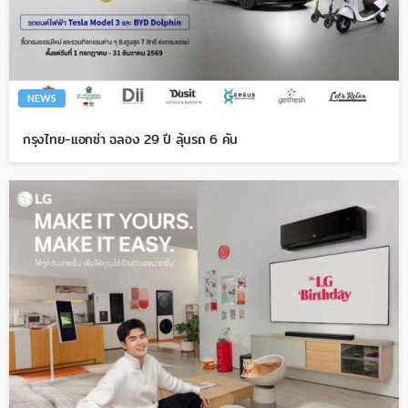
NEWS
กรุงไทย-แอกซ่า ฉลอง 29 ปี ลุ้นรถ 6 คัน