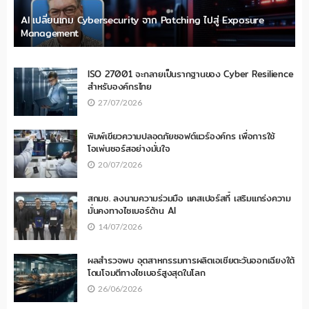
AI เปลี่ยนเกม Cybersecurity จาก Patching ไปสู่ Exposure
Management
ISO 27001 จะกลายเป็นรากฐานของ Cyber Resilience
สำหรับองค์กรไทย
27/07/2026
พิมพ์เขียวความปลอดภัยซอฟต์แวร์องค์กร เพื่อการใช้
โอเพ่นซอร์สอย่างมั่นใจ
20/07/2026
สกมช. ลงนามความร่วมมือ แคสเปอร์สกี้ เสริมแกร่งความ
มั่นคงทางไซเบอร์ด้าน AI
14/07/2026
ผลสำรวจพบ อุตสาหกรรมการผลิตเอเชียตะวันออกเฉียงใต้
โดนโจมตีทางไซเบอร์สูงสุดในโลก
26/06/2026