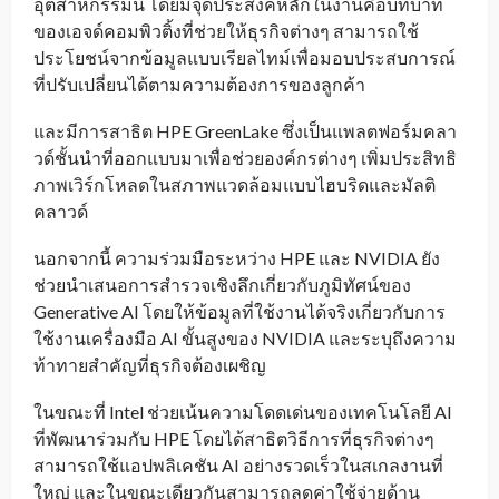
อุตสาหกรรมนี้ โดยมีจุดประสงค์หลักในงานคือบทบาท
ของเอจด์คอมพิวติ้งที่ช่วยให้ธุรกิจต่างๆ สามารถใช้
ประโยชน์จากข้อมูลแบบเรียลไทม์เพื่อมอบประสบการณ์
ที่ปรับเปลี่ยนได้ตามความต้องการของลูกค้า
และมีการสาธิต HPE GreenLake ซึ่งเป็นแพลตฟอร์มคลา
วด์ชั้นนำที่ออกแบบมาเพื่อช่วยองค์กรต่างๆ เพิ่มประสิทธิ
ภาพเวิร์กโหลดในสภาพแวดล้อมแบบไฮบริดและมัลติ
คลาวด์
นอกจากนี้ ความร่วมมือระหว่าง HPE และ NVIDIA ยัง
ช่วยนำเสนอการสำรวจเชิงลึกเกี่ยวกับภูมิทัศน์ของ
Generative AI โดยให้ข้อมูลที่ใช้งานได้จริงเกี่ยวกับการ
ใช้งานเครื่องมือ AI ขั้นสูงของ NVIDIA และระบุถึงความ
ท้าทายสำคัญที่ธุรกิจต้องเผชิญ
ในขณะที่ Intel ช่วยเน้นความโดดเด่นของเทคโนโลยี AI
ที่พัฒนาร่วมกับ HPE โดยได้สาธิตวิธีการที่ธุรกิจต่างๆ
สามารถใช้แอปพลิเคชัน AI อย่างรวดเร็วในสเกลงานที่
ใหญ่ และในขณะเดียวกันสามารถลดค่าใช้จ่ายด้าน