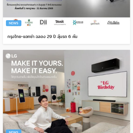
NEWS
กรุงไทย-แอกซ่า ฉลอง 29 ปี ลุ้นรถ 6 คัน
NEWS