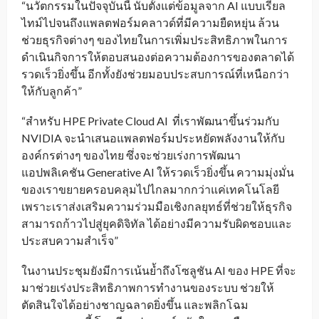
“นวัตกรรมในปัจจุบันนี้ นับตั้งแต่ข้อมูลจาก AI แบบเรียล
ไทม์ไปจนถึงแพลตฟอร์มคลาวด์ที่มีความยืดหยุ่น ล้วน
ช่วยธุรกิจต่างๆ ของไทยในการเพิ่มประสิทธิภาพในการ
ดำเนินกิจการให้ตอบสนองต่อความต้องการของตลาดได้
รวดเร็วยิ่งขึ้น อีกทั้งยังช่วยมอบประสบการณ์ที่เหนือกว่า
ให้กับลูกค้า”
“สำหรับ HPE Private Cloud AI ที่เราพัฒนาขึ้นร่วมกับ
NVIDIA จะนำเสนอแพลตฟอร์มประหยัดพลังงานให้กับ
องค์กรต่างๆ ของไทย ซึ่งจะช่วยเร่งการพัฒนา
แอปพลิเคชัน Generative AI ให้รวดเร็วยิ่งขึ้น ความมุ่งมั่น
ของเราขยายครอบคลุมไปไกลมากกว่าแค่เทคโนโลยี
เพราะเราส่งเสริมความร่วมมือเชิงกลยุทธ์ที่ช่วยให้ธุรกิจ
สามารถก้าวไปสู่ยุคดิจิทัล ได้อย่างมีความรับผิดชอบและ
ประสบความสำเร็จ”
ในงานประชุมยังมีการเน้นย้ำถึงโซลูชัน AI ของ HPE ที่จะ
มาช่วยเร่งประสิทธิภาพการทำงานของระบบ ช่วยให้
ตัดสินใจได้อย่างชาญฉลาดยิ่งขึ้น และพลิกโฉม