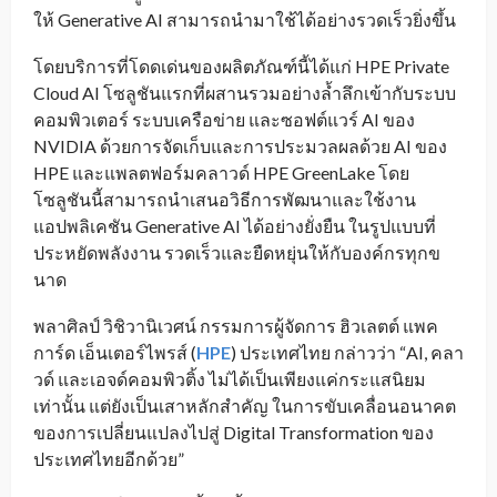
ให้ Generative AI สามารถนำมาใช้ได้อย่างรวดเร็วยิ่งขึ้น
โดยบริการที่โดดเด่นของผลิตภัณฑ์นี้ได้แก่ HPE Private
Cloud AI โซลูชันแรกที่ผสานรวมอย่างล้ำลึกเข้ากับระบบ
คอมพิวเตอร์ ระบบเครือข่าย และซอฟต์แวร์ AI ของ
NVIDIA ด้วยการจัดเก็บและการประมวลผลด้วย AI ของ
HPE และแพลตฟอร์มคลาวด์ HPE GreenLake โดย
โซลูชันนี้สามารถนำเสนอวิธีการพัฒนาและใช้งาน
แอปพลิเคชัน Generative AI ได้อย่างยั่งยืน ในรูปแบบที่
ประหยัดพลังงาน รวดเร็วและยืดหยุ่นให้กับองค์กรทุกข
นาด
พลาศิลป์ วิชิวานิเวศน์ กรรมการผู้จัดการ ฮิวเลตต์ แพค
การ์ด เอ็นเตอร์ไพรส์ (
HPE
) ประเทศไทย กล่าวว่า “AI, คลา
วด์ และเอจด์คอมพิวติ้ง ไม่ได้เป็นเพียงแค่กระแสนิยม
เท่านั้น แต่ยังเป็นเสาหลักสำคัญ ในการขับเคลื่อนอนาคต
ของการเปลี่ยนแปลงไปสู่ Digital Transformation ของ
ประเทศไทยอีกด้วย”