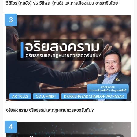
วิถีโจร (คนชั่ว) VS วิถีพระ (คนดี) และการเมืองแบบ อารยาธิปไตย
3
ARTICLES
COLUMNIST
DR.KRIENGSAK CHAREONWONGSAK
จริยสงคราม จริยธรรมและกฎหมายควรสอดรับกัน?
4