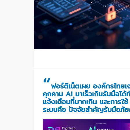
“
ฟอร์ติเน็ตเผย องค์กรไทยเจ
คุกคาม AI มาเร็วเกินรับมือได
แจ้งเตือนที่มากเกิน และการใช
ระบบคือ ปัจจัยสำคัญรับมือภั