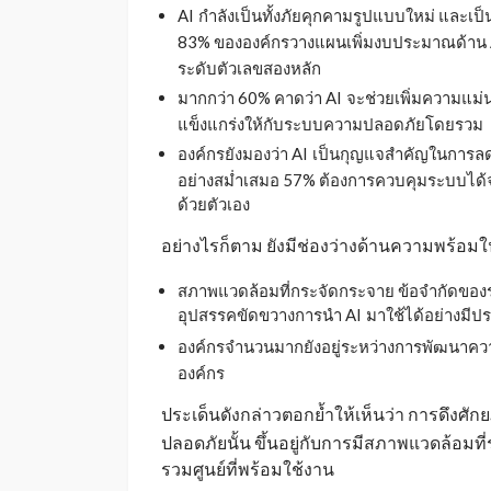
AI
กำลังเป็นทั้งภัยคุกคามรูปแบบใหม่ และเป็
_
83% ขององค์กรวางแผนเพิ่มงบประมาณด้าน 
ระดับตัวเลขสองหลัก
มากกว่า 60% คาดว่า AI
จะช่วยเพิ่มความแม
_
แข็งแกร่งให้กับระบบความปลอดภัยโดยรวม
องค์กรยังมองว่า AI
เป็นกุญแจสำคัญในการลด
_
อย่างสม่ำเสมอ 57% ต้องการควบคุมระบบได้จ
ด้วยตัวเอง
อย่างไรก็ตาม ยังมีช่องว่างด้านความพร้อ
สภาพแวดล้อมที่กระจัดกระจาย ข้อจำกัดของ
อุปสรรคขัดขวางการนำ AI
มาใช้ได้อย่างมีป
_
องค์กรจำนวนมากยังอยู่ระหว่างการพัฒนาควา
องค์กร
ประเด็นดังกล่าวตอกย้ำให้เห็นว่า การดึงศั
ปลอดภัยนั้น ขึ้นอยู่กับการมีสภาพแวดล้อม
รวมศูนย์ที่พร้อมใช้งาน