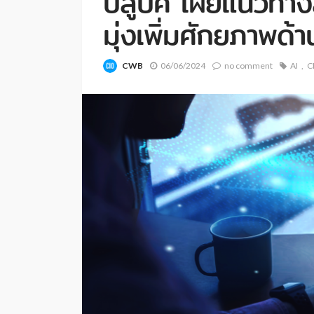
บลูบิค เผยแนวทา
มุ่งเพิ่มศักยภาพด้
CWB
06/06/2024
no comment
AI
C