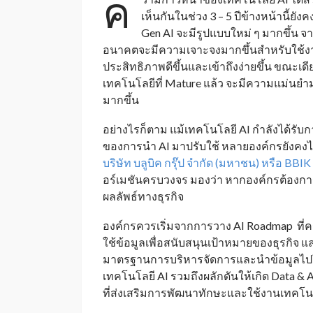
ค
เห็นกันในช่วง 3 – 5 ปีข้างหน้านี้ยั
Gen AI จะมีรูปแบบใหม่ ๆ มากขึ้น จา
อนาคตจะมีความเจาะจงมากขึ้นสำหรับใช้งานเฉพ
ประสิทธิภาพดีขึ้นและเข้าถึงง่ายขึ้น ขณะเดีย
เทคโนโลยีที่ Mature แล้ว จะมีความแม่นย
มากขึ้น
อย่างไรก็ตาม แม้เทคโนโลยี AI กำลังได้รับ
ของการนำ AI มาปรับใช้ หลายองค์กรยังคงไม
บริษัท บลูบิค กรุ๊ป จำกัด (มหาชน) หรือ BBIK
อร์เมชันครบวงจร มองว่า หากองค์กรต้องกา
ผลลัพธ์ทางธุรกิจ
องค์กรควรเริ่มจากการวาง AI Roadmap ที่คร
ใช้ข้อมูลเพื่อสนับสนุนเป้าหมายของธุรกิจ แ
มาตรฐานการบริหารจัดการและนำข้อมูลไปใช้
เทคโนโลยี AI รวมถึงผลักดันให้เกิด Data & 
ที่ส่งเสริมการพัฒนาทักษะและใช้งานเทคโน