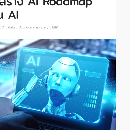
งสร้าง AI Roadmap
าน AI
EO
data
Data Governance
บลูบิค