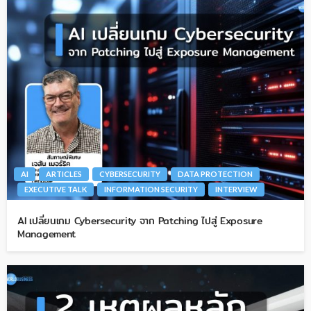
AI
ARTICLES
CYBERSECURITY
DATA PROTECTION
EXECUTIVE TALK
INFORMATION SECURITY
INTERVIEW
AI เปลี่ยนเกม Cybersecurity จาก Patching ไปสู่ Exposure
Management