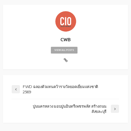
CWB
VIEW ALL POSTS
FWD ฉลองตัวแทนคว้ารางวัลยอดเยี่ยมแห่งชาติ
2569
ปูนนครหลวง มอบปูนอินทรีเพชรพลัส สร้างถนน
สังขละบุรี