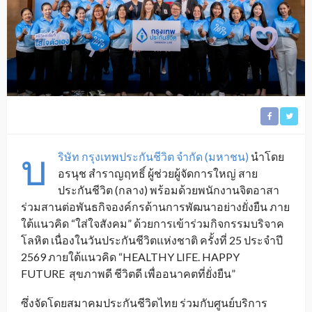
บ
ริษัท กรุงเทพประกันชีวิต จำกัด (มหาชน)
นำโดย
อรนุช สำราญฤทธิ์ ผู้ช่วยผู้จัดการใหญ่ สาย
ประกันชีวิต (กลาง) พร้อมด้วยพนักงานจิตอาสา
ร่วมสานต่อพันธกิจองค์กรด้
านการพัฒนาอย่างยั่งยืน ภาย
ใต้แนวคิด “ใส่ใจสังคม” ด้วยการเข้าร่วมกิจกรรมบริ
จาค
โลหิต เนื่องในวันประกันชีวิตแห่งชาติ ครั้งที่ 25 ประจำปี
2569 ภายใต้แนวคิด “
HEALTHY LIFE. HAPPY
FUTURE
สุขภาพดี ชีวิตดี เพื่ออนาคตที่ยั่งยืน”
ซึ่งจัดโดยสมาคมประกันชีวิตไทย ร่วมกับศูนย์บริการ