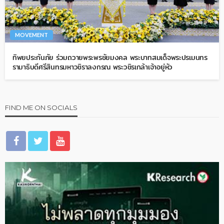
MOVEMENT
ทิพยประกันภัย ร่วมถวายพระพรชัยมงคล พระบาทสมเด็จพระปรเมนทร
รามาธิบดีศรีสินทรมหาวชิราลงกรณ พระวชิรเกล้าเจ้าอยู่หัว
FIND ME ON SOCIALS