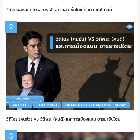
2 เหตุผลหลักที่โครงการ AI ล้มเหลว ซึ่งไม่เกี่ยวกับเทคโนโลยี
2
ARTICLES
COLUMNIST
DR.KRIENGSAK CHAREONWONGSAK
วิถีโจร (คนชั่ว) VS วิถีพระ (คนดี) และการเมืองแบบ อารยาธิปไตย
3