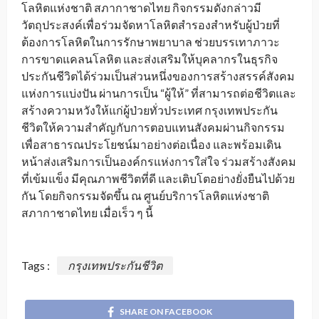
โลหิตแห่
งชาติ สภากาชาดไทย กิจกรรมดังกล่าวมี
วัตถุประสงค์
เพื่อร่วมจัดหาโลหิตสำรองสำหรั
บผู้ป่วยที่
ต้องการโลหิตในการรั
กษาพยาบาล ช่วยบรรเทาภาวะ
การขาดแคลนโลหิต และส่งเสริมให้บุคลากรในธุรกิ
จ
ประกันชีวิตได้ร่วมเป็นส่วนหนึ่
งของการสร้างสรรค์สังคม
แห่
งการแบ่งปัน ผ่านการเป็น “ผู้ให้” ที่สามารถต่อชีวิตและ
สร้
างความหวังให้แก่ผู้ป่วยทั่
วประเทศ กรุงเทพประกัน
ชีวิตให้ความสำคั
ญกับการตอบแทนสังคมผ่านกิ
จกรรม
เพื่อสาธารณประโยชน์มาอย่
างต่อเนื่อง และพร้อมเดิน
หน้าส่งเสริมการเป็
นองค์กรแห่งการใส่ใจ ร่วมสร้างสังคม
ที่เข้มแข็ง มีคุณภาพชีวิตที่ดี และเติบโตอย่างยั่งยืนไปด้วย
กัน โดยกิจกรรมจัดขึ้น ณ ศูนย์บริการโลหิตแห่งชาติ
สภากาชาดไทย เมื่อเร็ว ๆ นี้
Tags :
กรุงเทพประกันชีวิต
SHARE ON FACEBOOK