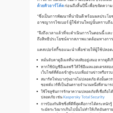
ด้วยคิวอาร์โค้ด
ก่อนถึงสิ้นปีนี้ เพื่อขจัดคว
“ซึ่งเป็นการพัฒนาที่น่ายินดี พร้อมผลประโย
อาชญากรไซเบอร์ ผู้ใช้ส่วนใหญ่นั้นทราบถึงภั
“จึงถึงเวลาแล้วที่จะดำเนินการในตอนนี้ แล
ถึงสิทธิประโยชน์จากสภาพแวดล้อมทางการเงิน
แคสเปอร์สกี้ขอแนะนำเพื่อช่วยให้ผู้ใช้ปลอด
หมั่นจับตาดูอีเมลที่น่าสงสัยอยู่เสมอ หากดูด
หากใช้บัญชีอีเมลฟรี ให้ใช้อีเมลแอดเดรสสอง
เว็บไซต์ที่ต้องเข้าสู่ระบบเพื่ออ่านข่าวหรือรว
สมาร์ทโฟนบางรุ่นอาจไม่ปลอดภัย ดังนั้นควรร
ซอฟต์แวร์ที่เป็นอันตรายจำนวนหนึ่งที่สามาร
ใช้โซลูชันการรักษาความปลอดภัยที่เชื่อถือได
ปลอดภัย เช่น
Kaspersky Total Security
การป้องกันฟิชชิ่งที่ดีที่สุดคือการได้ตระหนักรู้
ระมัดระวังมากเกินไปนั้นไม่ทำให้เกิดอันตรา