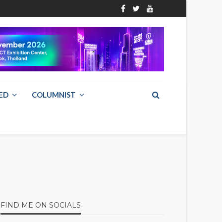
ED
COLUMNIST
FIND ME ON SOCIALS