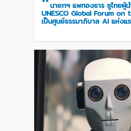
“
นายกฯ แพทองธาร ชูไทยผู้น
UNESCO Global Forum on t
เป็นศูนย์ธรรมาภิบาล AI แห่งแ