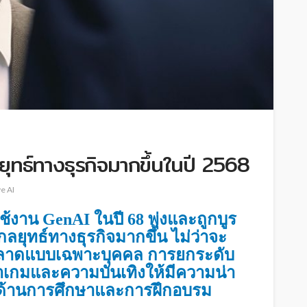
ยุทธ์ทางธุรกิจมากขึ้นในปี 2568
e AI
าน GenAI ในปี 68 พุ่งและถูกบูร
กลยุทธ์ทางธุรกิจมากขึ้น
ไม่ว่าจะ
ตลาดแบบเฉพาะบุคคล การยกระดับ
าเกมและความบันเทิงให้มีความน่า
ด้านการศึกษาและการฝึกอบรม