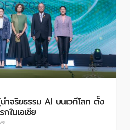
นำจริยธรรม AI บนเวทีโลก ตั้ง
รกในเอเซีย
WS