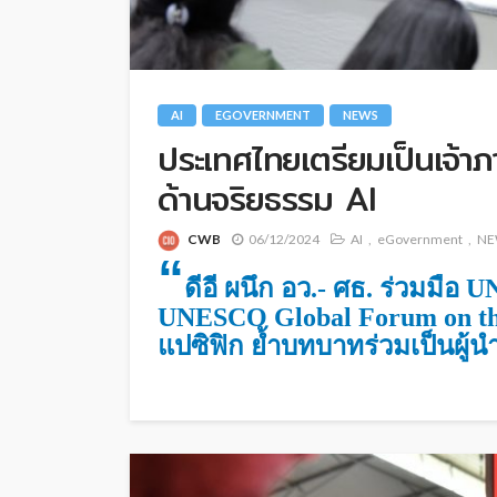
AI
EGOVERNMENT
NEWS
ประเทศ​ไทยเตรียมเป็นเจ
ด้านจริยธรรม AI
CWB
06/12/2024
AI
eGovernment
NE
“
ดีอี ผนึก อว.- ศธ. ร่วมมื
UNESCO Global Forum on the 
แปซิฟิก ย้ำบทบาทร่วมเป็นผู้