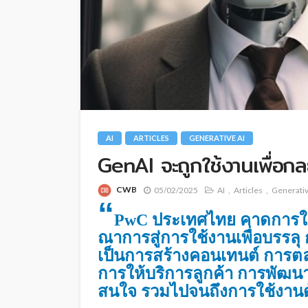
AI
ARTICLES
GENERATIVE AI
GenAI จะถูกใช้งานเพื่อกล
CWB
05/02/2025
AI
Articles
Generativ
“
PwC ประเทศไทย คาดการใช้ง
ณาการสู่การใช้งานเพื่อบรรลุ 
เป็นการสร้างคอนเทนต์ การ
การให้บริการลูกค้า การพัฒน
สนใจ รวมไปจนถึงการใช้งาน