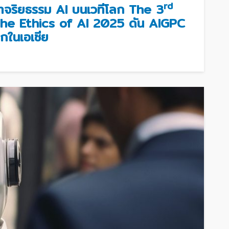
rd
ำจริยธรรม AI บนเวทีโลก The 3
he Ethics of AI 2025 ดัน AIGPC
รกในเอเซีย