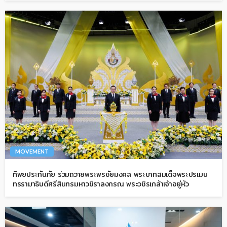
MOVEMENT
ทิพยประกันภัย ร่วมถวายพระพรชัยมงคล พระบาทสมเด็จพระปรเมน
ทรรามาธิบดีศรีสินทรมหาวชิราลงกรณ พระวชิรเกล้าเจ้าอยู่หัว