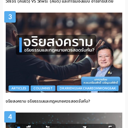
วิถีโจร (คนชั่ว) VS วิถีพระ (คนดี) และการเมืองแบบ อารยาธิปไตย
3
ARTICLES
COLUMNIST
DR.KRIENGSAK CHAREONWONGSAK
จริยสงคราม จริยธรรมและกฎหมายควรสอดรับกัน?
4