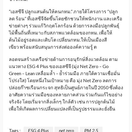
“เอสซีจี ปลูกแสนต้นให้คนกทม.” ภายใต้โครงการ “ปลูก
ลด ร้อน” ที่เอสซีจีจัดขึ้นโดยชักชวนให้พนักงาน และเครือ
ข่ายต่างๆ ร่วมแก้วิกฤตโลกร้อน ด้วยการลงมือปลูกพันธุ์
ไม้พื้นถิ่นที่เหมาะกับสภาพแวดล้อมของกทม. เพื่อให้
ต้นไม้อยู่รอดและเติบโต เปลี่ยนกทม.ให้เป็นเมืองสี
เขียว พร้อมสนับสนุนการส่งต่อองค์ความรู้ ต
ลอดจนสร้างเครือข่ายด้านการอนุรักษ์สิ่งแวดล้อม ตาม
แนวทาง ESG 4 Plus ของเอสซีจี (มุ่ง Net Zero – Go
Green – Lean เหลื่อมล้ำ – ย้ำร่วมมือ ภายใต้ความเชื่อมั่น
โปร่งใส) โดยหนึ่งในเป้าหมาย คือ มุ่ง Net Zero ลดการ
ปล่อยก๊าซเรือนกระจก สุทธิเป็นศูนย์ภายในปี 2050 ซึ่งต้อง
อาศัยความร่วมมือของหลายภาคส่วน ร่วมกันแก้ไขอย่าง
จริงจัง โดยเริ่มจากสิ่งเล็กๆ ใกล้ตัว เช่น การปลูกต้นไม้
เพื่อให้เกิดผลการเปลี่ยนแปลงที่เป็นรูปธรรมและยั่งยืน
Tags :
ESG 4 Plus
net zero
PM 2.5