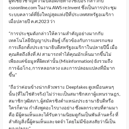
ผู้ที่เชี่ยวชาญความปลอดภัยทางไซเบอร์ กล่าวกับ
csoonline.com ในงาน AWS re:Invent ซึ่งเป็นการประชุม
ระบบคลาวด์ที่ยิ่งใหญ่สุดแห่งปีที่ประเทศสหรัฐอเมริกา
เมื่อปลายปี ค.ศ.2023 ว่า
“การประชุมดังกล่าวให้ความสำคัญอย่างมากกับ
เทคโนโลยีปัญญาประดิษฐ์ เกี่ยวข้องกับการแทรกแซง
การเลือกตั้งประธานาธิบดีสหรัฐอเมริกาในปลายปีนี้ เมื่อ
คุณคิดถึงสิ่งที่ AI สามารถทำได้คุณมักเห็นมากขึ้นไม่
เพียงแค่ข้อมูลที่ผิดเท่านั้น (Misinformation) ยังรวมถึง
การฉ้อโกง, การหลอกลวง และการปลอมแปลงที่มีมาก
ขึ้น”
“ถือว่าค่อนข้างน่ากลัวเพราะ Deepfakes ดูเหมือนคนๆ
นั้น (ที่ไม่ใช่ตัวจริง) ไม่ว่าจะเป็นสมาชิกสภาผู้แทนราษฎร,
สมาชิกวุฒิสภา, ผู้สมัครชิงตำแหน่งประธานาธิบดีหรือ
ใครก็ตาม กำลังพูดอะไรบางอย่าง ซึ่งผลกระทบที่ตามมา
คือ มีผู้คนเห็นและได้รับความนิยมดูกันเป็นพันล้านครั้ง ที่
สำคัญสิ่งนี้ผู้คนเห็นและจดจำ โดยไม่มีข้อสงสัยว่านี่เป็น
ของปลอม”