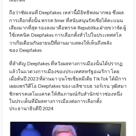
ถือว่าชัดเจนที่ Deepfakes
เหล่านี้มีอิทธิพลมากพอ ซึ่งผล
_
การเลือกตั้งนั้น พรรค Smer ที่สนับสนุนรัสเซียได้คะแนน
เสียงมากที่สุด รองลงมาคือพรรค Republika ฝ่ายขวาจัด ผู้
ใช้เทคนิค
Deepfakes การเลือกตั้งทั่วไปในประเทศสโล
_
วาเกียเดือนกันยายนปีที่ผ่านมาแสดงให้เห็นถึงพลัง
ของ
Deepfakes
_
ที่สำคัญ
Deepfakes ที่หวังผลทางการเมืองนั้นได้ปรากฏ
_
แล้วในแวดวงการเมืองของประเทศสหรัฐอเมริกา โดย
เมื่อต้นปี 2023 ที่ผ่านมา บนโซเชียลมีเดีย TikTok ได้มีการ
เผยแพร่วิดีโอ
Deepfakes ของ เอลิซาเบธ วอร์เรน วุฒิสมา
_
ชิกพรรคเดโมแครต ให้สัมภาษณ์กับสำนักข่าวช่องหนึ่ง
ในประเด็นที่มีผลทางการเมืองต่อการเลือกตั้ง
ประธานาธิบดีปี 2024