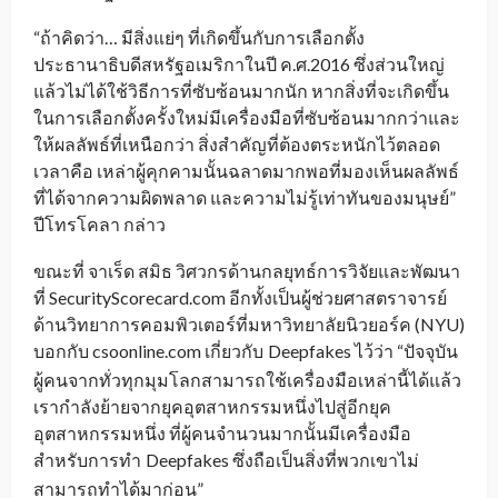
“ถ้าคิดว่า… มีสิ่งแย่ๆ ที่เกิดขึ้นกับการเลือกตั้ง
ประธานาธิบดีสหรัฐอเมริกาในปี ค.ศ.2016 ซึ่งส่วนใหญ่
แล้วไม่ได้ใช้วิธีการที่ซับซ้อนมากนัก หากสิ่งที่จะเกิดขึ้น
ในการเลือกตั้งครั้งใหม่มีเครื่องมือที่ซับซ้อนมากกว่าและ
ให้ผลลัพธ์ที่เหนือกว่า สิ่งสำคัญที่ต้องตระหนักไว้ตลอด
เวลาคือ เหล่าผู้คุกคามนั้นฉลาดมากพอที่มองเห็นผลลัพธ์
ที่ได้จากความผิดพลาด และความไม่รู้เท่าทันของมนุษย์”
ปีโทรโคลา กล่าว
ขณะที่ จาเร็ด สมิธ วิศวกรด้านกลยุทธ์การวิจัยและพัฒนา
ที่ SecurityScorecard.com อีกทั้งเป็นผู้ช่วยศาสตราจารย์
ด้านวิทยาการคอมพิวเตอร์ที่มหาวิทยาลัยนิวยอร์ค (NYU)
บอกกับ csoonline.com เกี่ยวกับ
Deepfakes ไว้ว่า “ปัจจุบัน
_
ผู้คนจากทั่วทุกมุมโลกสามารถใช้เครื่องมือเหล่านี้ได้แล้ว
เรากำลังย้ายจากยุคอุตสาหกรรมหนึ่งไปสู่อีกยุค
อุตสาหกรรมหนึ่ง ที่ผู้คนจำนวนมากนั้นมีเครื่องมือ
สำหรับการทำ
Deepfakes ซึ่งถือเป็นสิ่งที่พวกเขาไม่
_
สามารถทำได้มาก่อน”