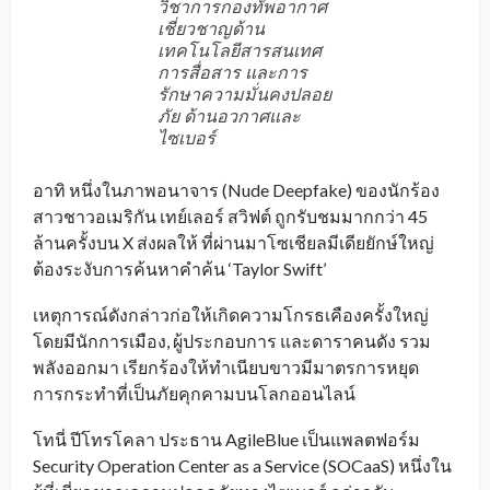
วิชาการกองทัพอากาศ
เชี่ยวชาญด้าน
เทคโนโลยีสารสนเทศ
การสื่อสาร และการ
รักษาความมั่นคงปลอย
ภัย ด้านอวกาศและ
ไซเบอร์
อาทิ หนึ่งในภาพอนาจาร (Nude Deepfake) ของนักร้อง
สาวชาวอเมริกัน เทย์เลอร์ สวิฟต์ ถูกรับชมมากกว่า 45
ล้านครั้งบน X ส่งผลให้ ที่ผ่านมาโซเชียลมีเดียยักษ์ใหญ่
ต้องระงับการค้นหาคำค้น ‘Taylor Swift’
เหตุการณ์ดังกล่าวก่อให้เกิดความโกรธเคืองครั้งใหญ่
โดยมีนักการเมือง, ผู้ประกอบการ และดาราคนดัง รวม
พลังออกมา เรียกร้องให้ทำเนียบขาวมีมาตรการหยุด
การกระทำที่เป็นภัยคุกคามบนโลกออนไลน์
โทนี่ ปีโทรโคลา ประธาน AgileBlue เป็นแพลตฟอร์ม
Security Operation Center as a Service (SOCaaS) หนึ่งใน