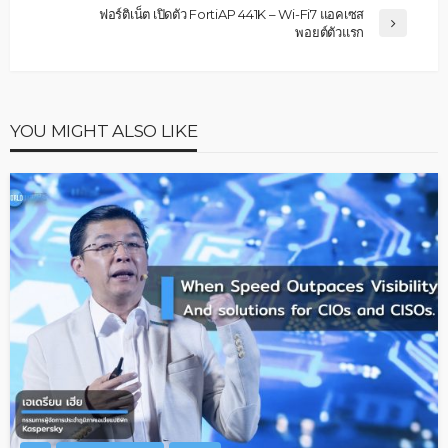
ฟอร์ติเน็ต เปิดตัว FortiAP 441K – Wi-Fi7 แอคเซส
พอยต์ตัวแรก
YOU MIGHT ALSO LIKE