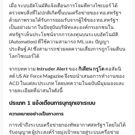
เมื่อ ระบบอัตโนมัติแจ้งเตือนการโจมตีทางไซเบอร์ ได้
ตรวจพบสิ่งที่ไม่ปกติเกิดขึ้นบนเครือข่ายของ ทอ.สหรัฐฯ
ด้วยภาพรวมได้รับการยอมรับจากผู้ใช้ของ ทอ.สหรัฐฯ
เป็นอย่างมาก ในปัจจุบันบริษัทและองค์กรเอกชนใน
สหรัฐฯ เห็นประโยชน์จากการลงทุนบนระบบอัตโนมัติ
(Automation) ที่ใช้ความสามารถ ML และ ปัญญา
ประดิษฐ์ AI ซึ่งสามารถช่วยลดความเสี่ยงการถูกโจมตีบน
โลกไซเบอร์ได้
จากบทความ
Intruder Alert
ของ
กิเดียน กรูโด
คอลัมนิ
สต์ US Air Force Magazine จึงขอนำเสนอการทำงานของ
ACD ในแต่ละประเภท โดยบทความในฉบับมีมุมมองและ
รายละเอียดที่น่าสนใจดังนี้
ประเภท 1 แจ้งเตือนการบุกรุกเจาะระบบ
ความหมายอย่างเป็นทางการ
การเข้าถึงระบบเครือข่ายกองทัพอากาศสหรัฐฯ โดยไม่ได้
รับอนุญาต ผู้ประสงค์ร้ายมุ่งเป้าหมายสู่ระบบเครือข่าย