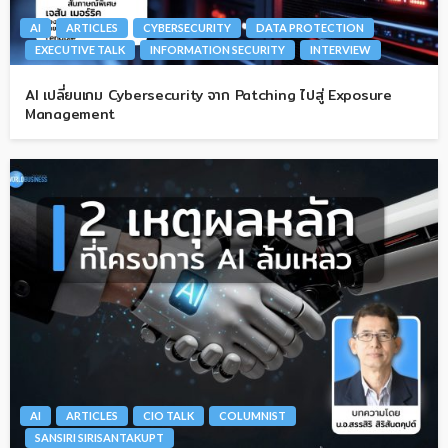
AI
ARTICLES
CYBERSECURITY
DATA PROTECTION
EXECUTIVE TALK
INFORMATION SECURITY
INTERVIEW
AI เปลี่ยนเกม Cybersecurity จาก Patching ไปสู่ Exposure
Management
AI
ARTICLES
CIO TALK
COLUMNIST
SANSIRI SIRISANTAKUPT