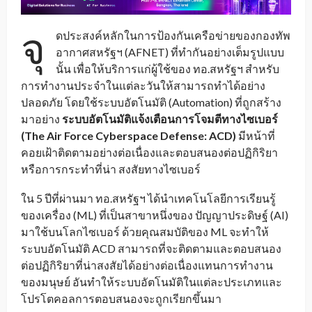
จุ
ดประสงค์หลักในการป้องกันเครือข่ายของกองทัพ
อากาศสหรัฐฯ (AFNET) ที่ทำกันอย่างเต็มรูปแบบ
นั้น เพื่อให้บริการแก่ผู้ใช้ของ ทอ.สหรัฐฯ สำหรับ
การทำงานประจำในแต่ละวันให้สามารถทำได้อย่าง
ปลอดภัย โดยใช้ระบบอัตโนมัติ (Automation) ที่ถูกสร้าง
มาอย่าง
ระบบอัตโนมัติแจ้งเตือนการโจมตีทางไซเบอร์
(The Air Force Cyberspace Defense: ACD)
มีหน้าที่
คอยเฝ้าติดตามอย่างต่อเนื่องและตอบสนองต่อปฏิกิริยา
หรือการกระทำที่น่า สงสัยทางไซเบอร์
ใน 5 ปีที่ผ่านมา ทอ.สหรัฐฯ ได้นำเทคโนโลยีการเรียนรู้
ของเครื่อง (ML) ที่เป็นสาขาหนึ่งของ ปัญญาประดิษฐ์ (AI)
มาใช้บนโลกไซเบอร์ ด้วยคุณสมบัติของ ML จะทำให้
ระบบอัตโนมัติ ACD สามารถที่จะติดตามและตอบสนอง
ต่อปฏิกิริยาที่น่าสงสัยได้อย่างต่อเนื่องแทนการทำงาน
ของมนุษย์ อันทำให้ระบบอัตโนมัติในแต่ละประเภทและ
โปรโตคอลการตอบสนองจะถูกเรียกขึ้นมา