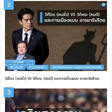
2
ARTICLES
COLUMNIST
DR.KRIENGSAK CHAREONWONGSAK
วิถีโจร (คนชั่ว) VS วิถีพระ (คนดี) และการเมืองแบบ อารยาธิปไตย
3