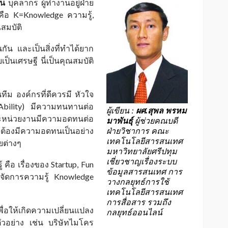
้น
บุคลากร ผู้ทำงานอยู่ฝ่าย
คือ K=Knowledge ความรู้,
สมบัติ
กัน และเป็นสิ่งที่ทำได้ยาก
็นเศรษฐี นี่เป็นคุณสมบัติ
ทีม องค์กรที่ดีควรมี หัวใจ
Ability) มีความทนทานต่อ
ผู้เขียน :
ผศ.สุพล พรหม
ละหน่วยงานมีความอดทนต่อ
มาพันธุ์
ผู้ช่วยคณบดี
ต้องมีความอดทนเป็นอย่าง
ฝ่ายวิชาการ คณะ
เทคโนโลยีสารสนเทศ
ยต่างๆ
มหาวิทยาลัยศรีปทุม
เชี่ยวชาญเรื่องระบบ
ู้ คือ เรื่องของ Startup, Fun
ข้อมูลสารสนเทศ การ
รจัดการความรู้ Knowledge
วางกลยุทธ์การใช้
เทคโนโลยีสารสนเทศ
การสื่อสาร รวมถึง
่อให้เกิดความเปลี่ยนแปลง
กลยุทธ์ออนไลน์
ตัวอย่าง เช่น บริษัทไมโคร