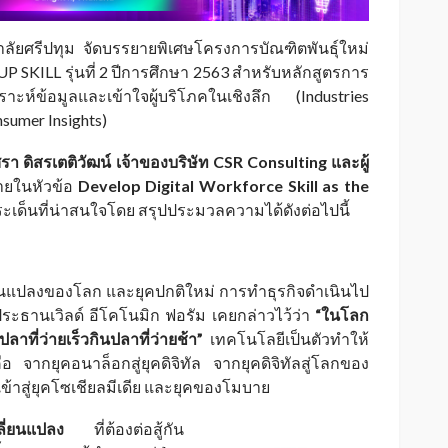
ยศรีปทุม จัดบรรยายพิเศษโครงการบัณฑิตพันธุ์ใหม่
P SKILL รุ่นที่ 2 ปีการศึกษา 2563 สำหรับหลักสูตรการ
ราะห์ข้อมูลและเข้าใจผู้บริโภคในเชิงลึก (Industries
sumer Insights)
ศรา ดิสรเตติวัฒน์ เจ้าของบริษัท CSR Consulting และผู้
ยในหัวข้อ
Develop Digital Workforce Skill as the
ะเด็นที่น่าสนใจโดย สรุปประมวลความได้ดังต่อไปนี้
ี่ยนแปลงของโลก และยุคปกติใหม่ การทำธุรกิจดำเนินไป
ละประธานเวิลด์ อีโคโนมิก ฟอรัม เคยกล่าวไว้ว่า
“ในโลก
าที่ว่ายเร็วกินปลาที่ว่ายช้า”
เทคโนโลยีเป็นตัวทำให้
ือ จากยุคอนาล็อกสู่ยุคดิจิทัล จากยุคดิจิทัลสู่โลกของ
วเข้าสู่ยุคโซเชียลมีเดีย และยุคของโมบาย
ลี่ยนแปลง
ที่ต้องต่อสู้กัน