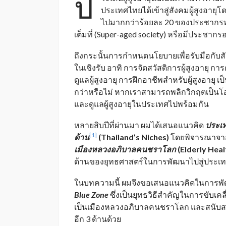
ป
ประเทศไทยได้เข้าสู่สังคมผู้สูงอายุโ
ไปมากกว่าร้อยละ 20 ของประชากรทั้ง
เต็มที่ (Super-aged society) หรือมีประชากรอ
ถึงกระนั้นการกำหนดนโยบายเพื่อรับมือกับสั
ในเชิงรับ อาทิ การจัดสวัสดิการผู้สูงอายุ 
ดูแลผู้สูงอายุ การฝึกอาชีพสำหรับผู้สูงอายุ เ
กว่าหรือไม่ หากเราสามารถพลิกวิกฤตเป็นโอก
และดูแลผู้สูงอายุในประเทศไปพร้อมกัน
หลายสิบปีที่ผ่านมา ผมได้เสนอแนวคิด
ประเ
[1]
ด้าน
(Thailand’s Niches)
โดยพิจารณาจากจ
เมืองหลวงอภิบาลคนชราโลก
(Elderly Heal
ด้านของยุทธศาสตร์ในการพัฒนาไปสู่ประเทศ
ในบทความนี้ ผมจึงขอเสนอแนวคิดในการพ
Blue Zone
ซึ่งเป็นยุทธวิธีสำคัญในการขับเค
เป็นเมืองหลวงอภิบาลคนชราโลก และสนับส
อีก 3 ด้านด้วย