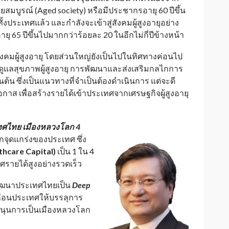
ดยสมบูรณ์ (Aged society) หรือมีประชากรอายุ 60 ปีขึ้น
ประเทศแล้ว และกำลังจะเข้าสู่สังคมผู้สูงอายุอย่าง
ายุ 65 ปีขึ้นไปมากกว่าร้อยละ 20 ในอีกไม่กี่ปีข้างหน้า
งคมผู้สูงอายุ โดยส่วนใหญ่ยังเป็นไปในทิศทางค่อนไป
การดูแลสุขภาพผู้สูงอายุ การพัฒนาและส่งเสริมกลไกการ
ป็นต้น ซึ่งเป็นแนวทางที่จำเป็นต้องดำเนินการ แต่จะดี
าส เพื่อสร้างรายได้เข้าประเทศจากเศรษฐกิจผู้สูงอายุ
ทศไทย เมืองหลวงโลก 4
ุดแกร่งของประเทศ ซึ่ง
thcare Capital)
เป็น 1 ใน 4
รายได้สูงอย่างรวดเร็ว
ัฒนาประเทศไทยเป็น
Deep
ลื่อนประเทศให้บรรลุการ
นุนการเป็นเมืองหลวงโลก