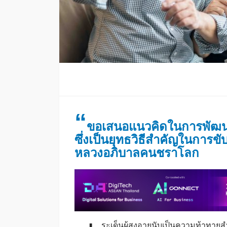
“
ขอเสนอแนวคิดในการพัฒนา
ซึ่งเป็นยุทธวิธีสำคัญในการข
หลวงอภิบาลคนชราโลก
ระเด็นผู้สูงอายุนับเป็นความท้าทา