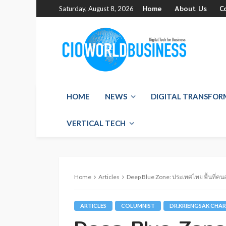
Home
About Us
C
Saturday, August 8, 2026
HOME
NEWS
DIGITAL TRANSFO
VERTICAL TECH
Home
Articles
Deep Blue Zone: ประเทศไทย พื้นที่คน
ARTICLES
COLUMNIST
DR.KRIENGSAK CH