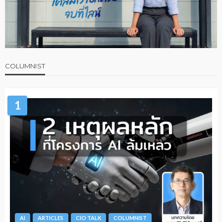
COLUMNIST
1
AI
ARTICLES
CIO TALK
COLUMNIST