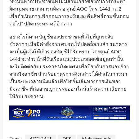
“ดังนั้นหากประชาชนที่ไม่มีส่วนเกี่ยวข้องกับการกระทำ
ผิดกฎหมาย สามารถติดต่อ ศูนย์ AOC โทร. 1441 กด 2
เพื่อดำเนินการเพิกถอนการระงับและคืนสิทธิ์ตามขั้นตอน
ต่อไป” ปลัดกระทรวงดีอี กล่าว
อย่างไรก็ตาม บัญชีของประชาชนทั่วไปที่ถูกระงับ
ชั่วคราว เมื่อมีคำสั่งจาก ศปอท.ให้ปลดล็อกแล้ว ธนาคาร
จะเป็นผู้แจ้งให้เจ้าของบัญชีได้รับทราบ โดยศูนย์ AOC
1441 จะทำหน้าที่รับเรื่อง และประมวลผลข้อมูลเท่านั้น
จะไม่ติดต่อกับประชาชนโดยตรง เพื่อป้องกันการแอบอ้าง
จากมิจฉาชีพ สำหรับมาตรการดังกล่าว ได้ดำเนินการมา
เป็นระยะเวลาหนึ่งแล้ว เพื่อปิดกั้นเส้นทางการเงินของ
มิจฉาชีพ ที่ก่ออาชญากรรมออนไลน์สร้างความเสียหาย
ให้กับประชาชน
Tags :
AOC 1441
DES
Mule accounts