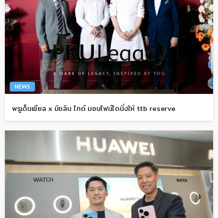
NEWS
พรูเด็นเชียล x มิชลิน ไกด์ มอบไฟน์ไดนิ่งให้ ttb reserve