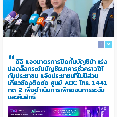
“
ดีอี แจงมาตรการปิดกั้นบัญชีม้า เร่ง
ปลดล็อกระงับบัญชีธนาคารชั่วคราวให้
กับประชาชน แจ้ง
ประชาชนที่ไม่มีส่วน
เกี่ยวข้องติดต่อ ศูนย์ AOC โทร. 1441
กด 2 เพื่อดำเนินการเพิกถอนการระงับ
และคืนสิทธิ์